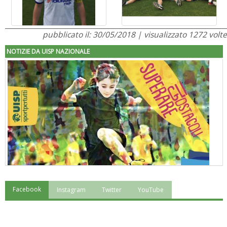
pubblicato il: 30/05/2018 | visualizzato 1272 volte
NOTIZIE DA UISP NAZIONALE
Facebook
Instagram
Twitter
YouTube
"Superare gli ostacoli": la relazione di Tiziano Pesce al CN Uisp