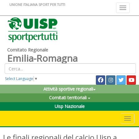
UNIONE ITALIANA SPORT PER TUTTI
Toggle na
Comitato Regionale
Emilia-Romagna
Select Language
▼
Attività sportive regionali
Comitati territoriali
Uisp Nazionale
Toggle 
Le finali regionali del calcio Uisp a