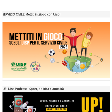
Tiziano Pesce a Radio InBlu2000 traccia il bilancio della stagione
SERVIZIO CIVILE: Mettiti in gioco con Uisp!
Ddl Lobby, Uisp: “Il Parlamento valorizzi le nostre specificità"
UP! Uisp Podcast - Sport, politica e attualità