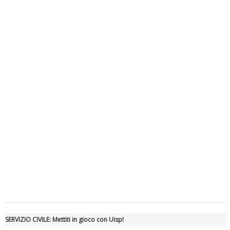
Luglio 2026: "Pensando con i piedi, si possono fare le
rivoluzioni"
Tiziano Pesce a Radio InBlu2000 traccia il bilancio della stagione
SERVIZIO CIVILE: Mettiti in gioco con Uisp!