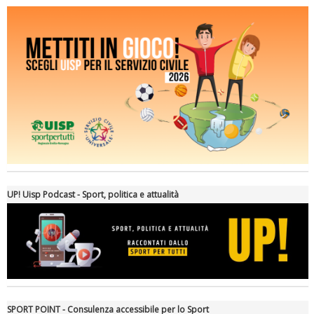
Ddl Lobby, Uisp: “Il Parlamento valorizzi le nostre specificità"
UP! Uisp Podcast - Sport, politica e attualità
SPORT POINT - Consulenza accessibile per lo Sport