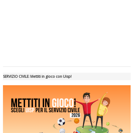
Tiziano Pesce a Radio InBlu2000 traccia il bilancio della stagione
SERVIZIO CIVILE: Mettiti in gioco con Uisp!