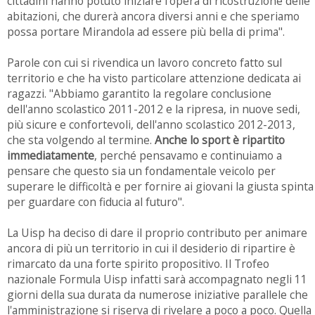
cittadini hanno potuto iniziare l'opera di ricostruzione delle
abitazioni, che durerà ancora diversi anni e che speriamo
possa portare Mirandola ad essere più bella di prima".
Parole con cui si rivendica un lavoro concreto fatto sul
territorio e che ha visto particolare attenzione dedicata ai
ragazzi. "Abbiamo garantito la regolare conclusione
dell'anno scolastico 2011-2012 e la ripresa, in nuove sedi,
più sicure e confortevoli, dell'anno scolastico 2012-2013,
che sta volgendo al termine.
Anche lo sport è ripartito
immediatamente
, perché pensavamo e continuiamo a
pensare che questo sia un fondamentale veicolo per
superare le difficoltà e per fornire ai giovani la giusta spinta
per guardare con fiducia al futuro".
La Uisp ha deciso di dare il proprio contributo per animare
ancora di più un territorio in cui il desiderio di ripartire è
rimarcato da una forte spirito propositivo. Il Trofeo
nazionale Formula Uisp infatti sarà accompagnato negli 11
giorni della sua durata da numerose iniziative parallele che
l'amministrazione si riserva di rivelare a poco a poco. Quella