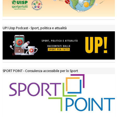
Ddl Lobby, Uisp: “Il Parlamento valorizzi le nostre specificità"
UP! Uisp Podcast - Sport, politica e attualità
SPORT POINT - Consulenza accessibile per lo Sport
La formazione Uisp rallenta ma prosegue anche in estate