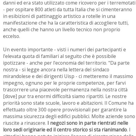
danni ed era stato utilizzato come ricovero per i terremotati
- per ospitare 800 atleti da tutta Italia che si cimenteranno
in esibizioni di pattinaggio artistico a rotelle in una
manifestazione che ha la caratteristica di accogliere tutti,
anche quelli che hanno un livello tecnico non proprio
eccelso.
Un evento importante - visti i numeri dei partecipanti e
l'elevata quota di familiari al seguito che è possibile
ipotizzare - anche per l'economia del territorio. "Da parte
nostra - si legge ancora nella lettera del sindaco
mirandolese e dei dirigenti Uisp - ci metteremo il massimo
impegno, ognuno per le proprie competenze, per farvi
trascorrere una piacevole permanenza nella nostra città
[dove] pur tra enormi difficoltà siamo ripartiti. Le nostre
priorità sono state scuole, lavoro e abitazioni. Il Comune ha
effettuato oltre 300 opere provvisionali per garantire la
massima sicurezza degli edifici pubblici. Molte aziende sono
riuscite a rinascere.
I negozi sono in parte rientrati nelle
loro sedi originarie ed il centro storico si sta rianimando
. I