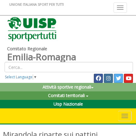
UNIONE ITALIANA SPORT PER TUTTI
Toggle na
Comitato Regionale
Emilia-Romagna
Select Language
▼
Attività sportive regionali
Comitati territoriali
Uisp Nazionale
Toggle 
Mirandola riparte sui pattini