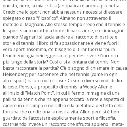
questo, però, la mia critica (antipatica) è ancora più netta.
Credo che lo sport non abbia nessuna necessità di essere
spiegato o reso "filosofico". Almeno non attraverso il
metodo di Magnani. Allo stesso tempo credo che il tennis e
lo sport siano un'ottima fonte di narrazione, e di immagini:
quando Magnani si lascia andare al racconto di partite e
storie di tennis il libro si fa appassionante e viene fuori il
vero sport. Insomma, c'è bisogno di tirar fuori la "pura
fenomenologia heideggeriana" per descrivere l'incontro
più lungo della storia? Così ci si allontana dal tennis. Non
basta raccontare la partita? C'è bisogno di chiamare in causa
Heisenberg per sostenere che nel tennis (come in ogni
altro sport) ha un ruolo il caso? Ci sono diversi modi di dire
le cose. Penso, a proposito di tennis, a Woody Allen e
all'inizio di "Match Point", in cui il fermo immagine di una
pallina da tennis che ha appena toccato la rete e aspetta di
cadere in un campo o nell'altro è la metafora perfetta della
fortuna che condiziona la nostra vita. Allen però si è ben
guardato dall'accostare esplicitamente sport e filosofia,
costruendo invece un racconto che sfrutta appieno i meta-