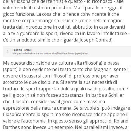
della filosofia che del tennis) e questo - lo riconosco - alle
volte rende il testo un po' ostico. Ma il parallelo regge, il
gioco funziona. La cosa che lo rende convincente è che
mente e corpo rimangono insieme (come nell'immagine
tratta dall'introduzione in cui lui, abbrutito in casa davanti
alla tv a guardare lo sport, rivendica un lavoro intellettuale -
c'è un aneddoto simile che riguarda Joseph Conrad).
Ma questa distinzione tra cultura alta (filosofia) e bassa
(sport) è ben evidente nel testo tanto che Magnani sente il
dovere di scusarsi con i filosofi di professione per aver
accostato le due discipline. Si sente la sua necessità di
trattare lo sport rapportandolo a qualcosa di più alto, come
se il gioco in sé non fosse abbastanza. In barba a Schiller
che, filosofo, considerava il gioco come massima
espressione della natura umana. Se si vuole si può indagare
filosoficamente lo sport ma solo riconoscendone appieno il
valore e l'autonomia. In questo senso gli approcci di Roland
Barthes sono invece un esempio. Nei parallelismi invece, a