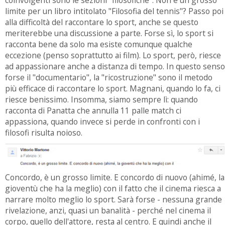
coinvolgenti sono le sezioni "filosofiche". Non è un grosso
limite per un libro intitolato "Filosofia del tennis"? Passo poi
alla difficoltà del raccontare lo sport, anche se questo
meriterebbe una discussione a parte. Forse sì, lo sport si
racconta bene da solo ma esiste comunque qualche
eccezione (penso soprattutto ai film). Lo sport, però, riesce
ad appassionare anche a distanza di tempo. In questo senso
forse il "documentario", la "ricostruzione" sono il metodo
più efficace di raccontare lo sport. Magnani, quando lo fa, ci
riesce benissimo. Insomma, siamo sempre lì: quando
racconta di Panatta che annulla 11 palle match ci
appassiona, quando invece si perde in confronti con i
filosofi risulta noioso.
Concordo, è un grosso limite. E concordo di nuovo (ahimé, la
gioventù che ha la meglio) con il fatto che il cinema riesca a
narrare molto meglio lo sport. Sarà forse - nessuna grande
rivelazione, anzi, quasi un banalità - perché nel cinema il
corpo, quello dell'attore, resta al centro. E quindi anche il