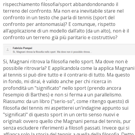
rispecchiamento filosofia/sport abbandondonando il
terreno del confronto. Ma non era inevitabile stare nel
confronto in un testo che parla di tennis (sport del
confronto per antonomasia)? E comunque, rispetto
all'applicazione di un modello dall'alto (da un alto), non è il
confronto un terreno già più paritario e costruttivo?
Si, Magnani ritrova la filosofia nello sport. Ma dove non è
possibile ritrovarla? E applicandola come la applica Magnani
al tennis si può dire tutto e il contrario di tutto. Ma questo
in fondo, mi dirai, è valido anche per chi ricerca in
profondità un "significato" nello sport (prendo ancora
l'esempio di Barthes) e non si ferma a un parallelismo.
Riassumo: da un libro ("serio-so", come ritengo questo) di
filosofia del tennis mi aspetterei un'indagine appunto sui
"significati" di questo sport in un certo senso nuovi e
originali: ovvero quello che Magnani pensa del tennis, pur
senza escludere riferimenti a filosofi passati. Invece qui si
affianca solo la storia del tennis a quella della filosofia. Detto