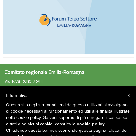
Comitato regionale Emilia-Romagna
Via Riva Reno 75/III
40121 Bologna (BO)
Tel: 051/225881 - Fax: 051/225203
Informativa
×
emiliaromagna@uisp.it
e-mail:
Questo sito o gli strumenti terzi da questo utilizzati si avvalgono
C.F.: 92011680375
di cookie necessari al funzionamento ed utili alle finalità illustrate
nella cookie policy. Se vuoi saperne di più o negare il consenso
Area Riservata 2.0
a tutti o ad alcuni cookie, consulta la
cookie policy
.
Chiudendo questo banner, scorrendo questa pagina, cliccando