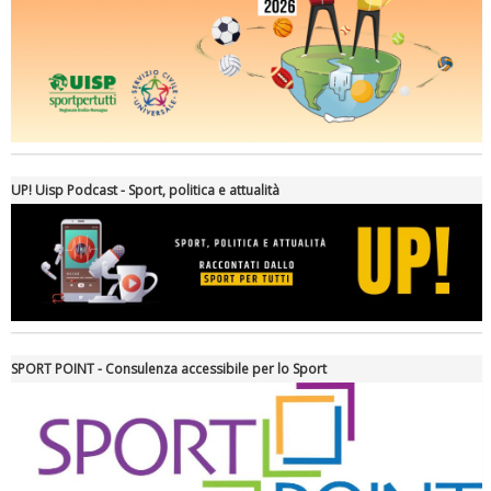
Ddl Lobby, Uisp: “Il Parlamento valorizzi le nostre specificità"
UP! Uisp Podcast - Sport, politica e attualità
SPORT POINT - Consulenza accessibile per lo Sport
La formazione Uisp rallenta ma prosegue anche in estate