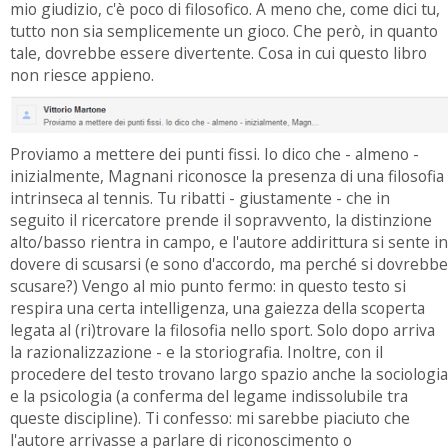
mio giudizio, c'è poco di filosofico. A meno che, come dici tu,
tutto non sia semplicemente un gioco. Che però, in quanto
tale, dovrebbe essere divertente. Cosa in cui questo libro
non riesce appieno.
Proviamo a mettere dei punti fissi. Io dico che - almeno -
inizialmente, Magnani riconosce la presenza di una filosofia
intrinseca al tennis. Tu ribatti - giustamente - che in
seguito il ricercatore prende il sopravvento, la distinzione
alto/basso rientra in campo, e l'autore addirittura si sente in
dovere di scusarsi (e sono d'accordo, ma perché si dovrebbe
scusare?) Vengo al mio punto fermo: in questo testo si
respira una certa intelligenza, una gaiezza della scoperta
legata al (ri)trovare la filosofia nello sport. Solo dopo arriva
la razionalizzazione - e la storiografia. Inoltre, con il
procedere del testo trovano largo spazio anche la sociologia
e la psicologia (a conferma del legame indissolubile tra
queste discipline). Ti confesso: mi sarebbe piaciuto che
l'autore arrivasse a parlare di riconoscimento o