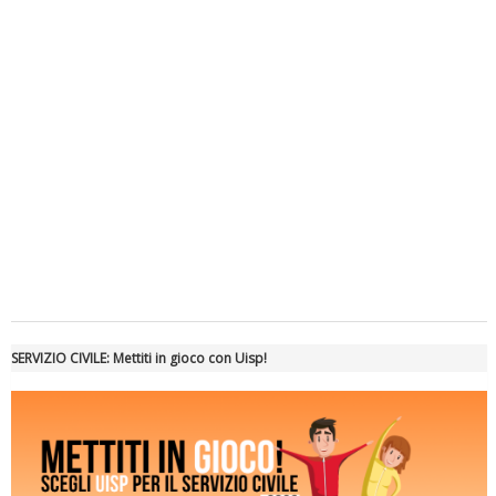
Luglio 2026: "Pensando con i piedi, si possono fare le
rivoluzioni"
Tiziano Pesce a Radio InBlu2000 traccia il bilancio della stagione
SERVIZIO CIVILE: Mettiti in gioco con Uisp!