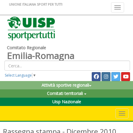
UNIONE ITALIANA SPORT PER TUTTI
Toggle na
Comitato Regionale
Emilia-Romagna
Select Language
▼
Attività sportive regionali
Comitati territoriali
Uisp Nazionale
Toggle 
Rassegna stampa - Dicembre 2010