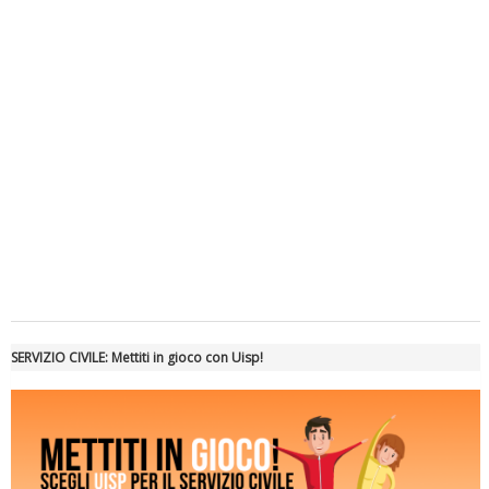
Luglio 2026: "Pensando con i piedi, si possono fare le
rivoluzioni"
Tiziano Pesce a Radio InBlu2000 traccia il bilancio della stagione
SERVIZIO CIVILE: Mettiti in gioco con Uisp!