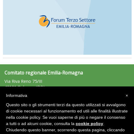
Comitato regionale Emilia-Romagna
Via Riva Reno 75/III
40121 Bologna (BO)
Tel: 051/225881 - Fax: 051/225203
Informativa
×
emiliaromagna@uisp.it
e-mail:
Questo sito o gli strumenti terzi da questo utilizzati si avvalgono
C.F.: 92011680375
di cookie necessari al funzionamento ed utili alle finalità illustrate
nella cookie policy. Se vuoi saperne di più o negare il consenso
Area Riservata 2.0
a tutti o ad alcuni cookie, consulta la
cookie policy
.
Chiudendo questo banner, scorrendo questa pagina, cliccando