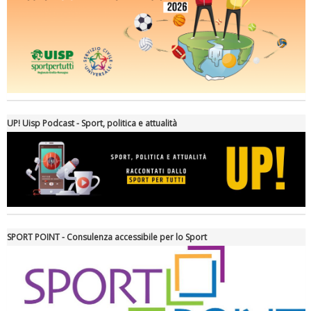
Ddl Lobby, Uisp: “Il Parlamento valorizzi le nostre specificità"
UP! Uisp Podcast - Sport, politica e attualità
SPORT POINT - Consulenza accessibile per lo Sport
La formazione Uisp rallenta ma prosegue anche in estate