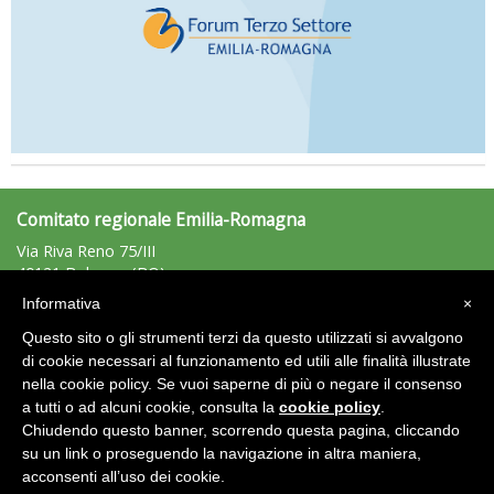
Comitato regionale Emilia-Romagna
Via Riva Reno 75/III
40121 Bologna (BO)
Tel: 051/225881 - Fax: 051/225203
Informativa
×
emiliaromagna@uisp.it
e-mail:
Questo sito o gli strumenti terzi da questo utilizzati si avvalgono
C.F.: 92011680375
di cookie necessari al funzionamento ed utili alle finalità illustrate
nella cookie policy. Se vuoi saperne di più o negare il consenso
Area Riservata 2.0
a tutti o ad alcuni cookie, consulta la
cookie policy
.
Chiudendo questo banner, scorrendo questa pagina, cliccando
su un link o proseguendo la navigazione in altra maniera,
acconsenti all’uso dei cookie.