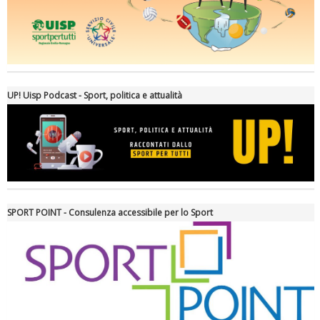
Ddl Lobby, Uisp: “Il Parlamento valorizzi le nostre specificità"
UP! Uisp Podcast - Sport, politica e attualità
SPORT POINT - Consulenza accessibile per lo Sport
La formazione Uisp rallenta ma prosegue anche in estate