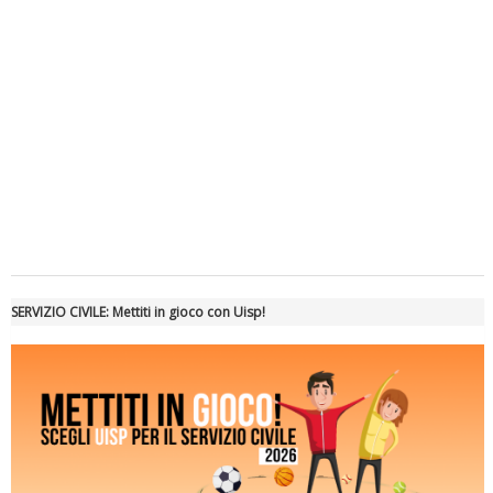
Tiziano Pesce a Radio InBlu2000 traccia il bilancio della stagione
SERVIZIO CIVILE: Mettiti in gioco con Uisp!