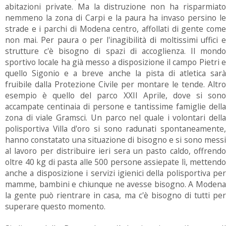
abitazioni private. Ma la distruzione non ha risparmiato
nemmeno la zona di Carpi e la paura ha invaso persino le
strade e i parchi di Modena centro, affollati di gente come
non mai. Per paura o per l'inagibilità di moltissimi uffici e
strutture c'è bisogno di spazi di accoglienza. Il mondo
sportivo locale ha già messo a disposizione il campo Pietri e
quello Sigonio e a breve anche la pista di atletica sarà
fruibile dalla Protezione Civile per montare le tende. Altro
esempio è quello del parco XXII Aprile, dove si sono
accampate centinaia di persone e tantissime famiglie della
zona di viale Gramsci. Un parco nel quale i volontari della
polisportiva Villa d'oro si sono radunati spontaneamente,
hanno constatato una situazione di bisogno e si sono messi
al lavoro per distribuire ieri sera un pasto caldo, offrendo
oltre 40 kg di pasta alle 500 persone assiepate lì, mettendo
anche a disposizione i servizi igienici della polisportiva per
mamme, bambini e chiunque ne avesse bisogno. A Modena
la gente può rientrare in casa, ma c'è bisogno di tutti per
superare questo momento.