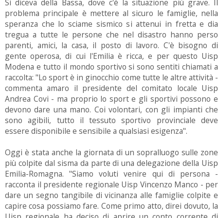
Si diceva della Bassa, dove c'è la situazione più grave. Il
problema principale è mettere al sicuro le famiglie, nella
speranza che lo sciame sismico si attenui in fretta e dia
tregua a tutte le persone che nel disastro hanno perso
parenti, amici, la casa, il posto di lavoro. C'è bisogno di
gente operosa, di cui l'Emilia è ricca, e per questo Uisp
Modena e tutto il mondo sportivo si sono sentiti chiamati a
raccolta: "Lo sport è in ginocchio come tutte le altre attività -
commenta amaro il presidente del comitato locale Uisp
Andrea Covi - ma proprio lo sport e gli sportivi possono e
devono dare una mano. Coi volontari, con gli impianti che
sono agibili, tutto il tessuto sportivo provinciale deve
essere disponibile e sensibile a qualsiasi esigenza".
Oggi è stata anche la giornata di un sopralluogo sulle zone
più colpite dal sisma da parte di una delegazione della Uisp
Emilia-Romagna. "Siamo voluti venire qui di persona -
racconta il presidente regionale Uisp Vincenzo Manco - per
dare un segno tangibile di vicinanza alle famiglie colpite e
capire cosa possiamo fare. Come primo atto, direi dovuto, la
Uisp regionale ha deciso di aprire un conto corrente di