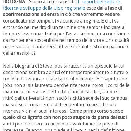
BOLOGNA
- Siamo alla terza uscita.
Il report del settore
Ricerca e sviluppo della Uisp regionale
esce dalla fase di
sperimentazione ed entra in ciò che vorremmo vedere
consolidato nel tempo
; si va dunque a regime. E ci si va
entrando nel merito di un termine che sembra indicare al
tempo stesso una strada per l'associazione, una condizione
da mantenere sostenibile nel tempo della vita e una qualità
necessaria al mantenersi attivi e in salute. Stiamo parlando
della flessibilità.
Nella biografia di Steve Jobs si racconta un episodio la cui
descrizione sembra aprirci contemporaneamente a tutte e
tre le indicazioni a cui si è fatto riferimento. È risaputo che
Jobs non si sia laureato perché ritenesse noiosi i corsi delle
materie a cui era costretto dal piano di studi. Quando si
ritirò dall'università non lasciò la città sede del suo campus
ma scelse di rimanere e di frequentare i corsi che più
riteneva vicini ai suoi interessi.
Come primo corso scelse
quello di calligrafia con non poco stupore da parte dei suoi
amici
perché ritenuto noioso e assolutamente privo di
interesse. Quando Jobs diede gli in-put per la definizione