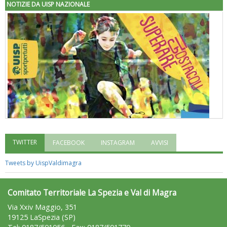
NOTIZIE DA UISP NAZIONALE
TWITTER
FACEBOOK
INSTAGRAM
AVVISI
"Superare gli ostacoli": la relazione di Tiziano Pesce al CN Uisp
Tweets by UispValdimagra
Comitato Territoriale La Spezia e Val di Magra
Via Xxiv Maggio, 351
19125 LaSpezia (SP)