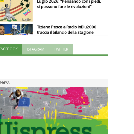
Luglio 2026: "Pensando con i piedi,
si possono fare le rivoluzioni"
Tiziano Pesce a Radio InBlu2000
traccia il bilancio della stagione
FACEBOOK
ISTAGRAM
TWITTER
Ddl Lobby, Uisp: “Il Parlamento
valorizzi le nostre specificità"
La formazione Uisp rallenta ma
PRESS
prosegue anche in estate
Tiziano Pesce nel Cda di
Fondazione Terzjus: prima riunione
a Roma