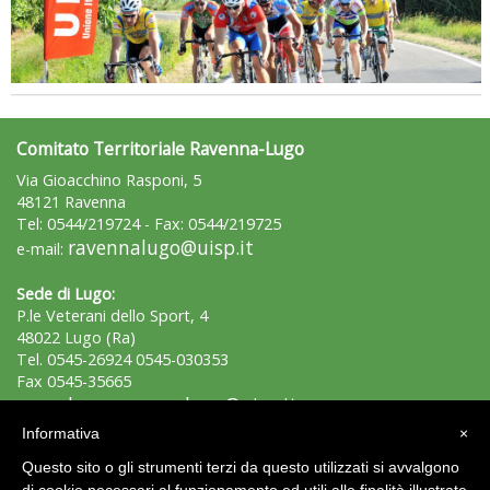
Comitato Territoriale Ravenna-Lugo
Via Gioacchino Rasponi, 5
48121 Ravenna
Tel: 0544/219724 - Fax: 0544/219725
ravennalugo@uisp.it
e-mail:
Sede di Lugo:
P.le Veterani dello Sport, 4
48022 Lugo (Ra)
Tel. 0545-26924 0545-030353
Fax 0545-35665
lugo.ravennalugo@uisp.it
e-mail:
Informativa
×
C.F.: 92009410397
Questo sito o gli strumenti terzi da questo utilizzati si avvalgono
P.Iva: 01213480393