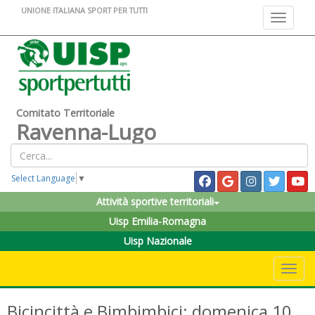
UNIONE ITALIANA SPORT PER TUTTI
Toggle na
Comitato Territoriale
Ravenna-Lugo
Select Language
▼
Attività sportive territoriali
Uisp Emilia-Romagna
Uisp Nazionale
Toggle 
Bicincittà e Bimbimbici: domenica 10