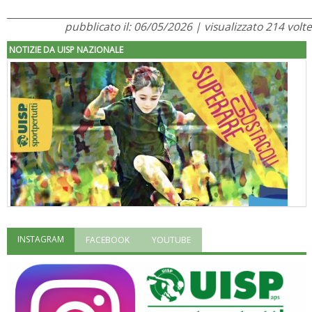
pubblicato il: 06/05/2026 | visualizzato 214 volte
NOTIZIE DA UISP NAZIONALE
INSTAGRAM
FACEBOOK
YOUTUBE
"Superare gli ostacoli": la relazione di Tiziano Pesce al CN Uisp