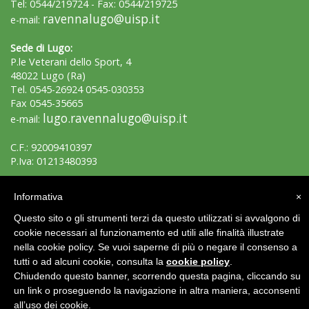
Tel: 0544/219724 - Fax: 0544/219725
ravennalugo@uisp.it
e-mail:
Sede di Lugo:
P.le Veterani dello Sport, 4
48022 Lugo (Ra)
Tel. 0545-26924 0545-030353
Fax 0545-35665
lugo.ravennalugo@uisp.it
e-mail:
C.F.: 92009410397
P.Iva: 01213480393
Area Riservata 2.0
Informativa
×
Questo sito o gli strumenti terzi da questo utilizzati si avvalgono di
cookie necessari al funzionamento ed utili alle finalità illustrate
nella cookie policy. Se vuoi saperne di più o negare il consenso a
tutti o ad alcuni cookie, consulta la
cookie policy
.
Chiudendo questo banner, scorrendo questa pagina, cliccando su
un link o proseguendo la navigazione in altra maniera, acconsenti
all’uso dei cookie.