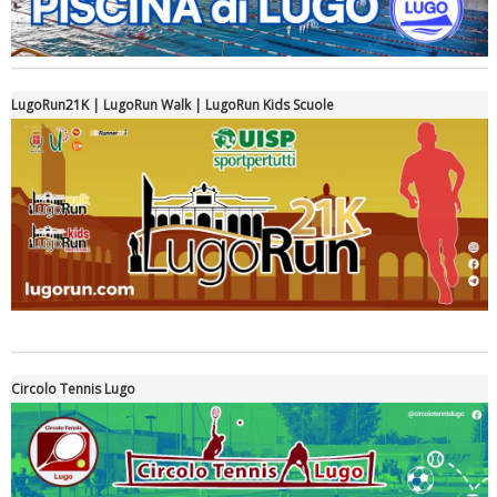
LugoRun21K | LugoRun Walk | LugoRun Kids Scuole
Tiziano Pesce a Radio InBlu2000 traccia il bilancio della stagione
Circolo Tennis Lugo