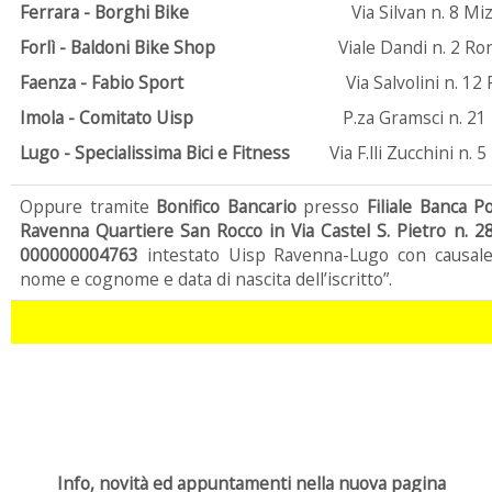
Ferrara - Borghi Bike
Via Silvan n. 8 Mizzana (Fe
Forlì - Baldoni Bike Shop
Viale Dandi n. 2 Ronco (Fo
Faenza - Fabio Sport
Via Salvolini n. 12 Faenza (
Imola - Comitato Uisp
P.za Gramsci n. 21 Imola (Bo
Lugo -
Specialissima Bici e Fitness
Via F.lli Zucchini n. 5 
Oppure tramite
Bonifico Bancario
presso
Filiale Banca 
Ravenna Quartiere San Rocco in Via Castel S. Pietro n. 2
000000004763
intestato Uisp Ravenna-Lugo con causale 
nome e cognome e data di nascita dell’iscritto”.
Info, novità ed appuntamenti nella nuova pagina