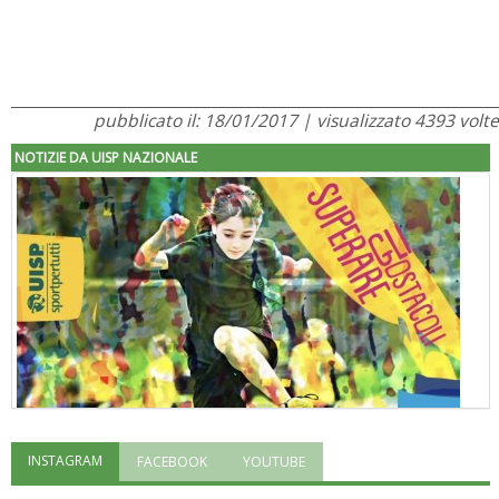
pubblicato il: 18/01/2017 | visualizzato 4393 volte
NOTIZIE DA UISP NAZIONALE
INSTAGRAM
FACEBOOK
YOUTUBE
"Superare gli ostacoli": la relazione di Tiziano Pesce al CN Uisp