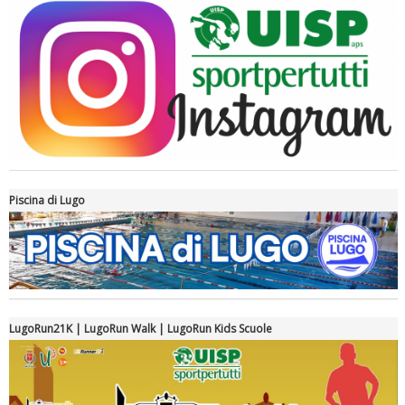
Piscina di Lugo
Luglio 2026: "Pensando con i piedi, si possono fare le
rivoluzioni"
LugoRun21K | LugoRun Walk | LugoRun Kids Scuole