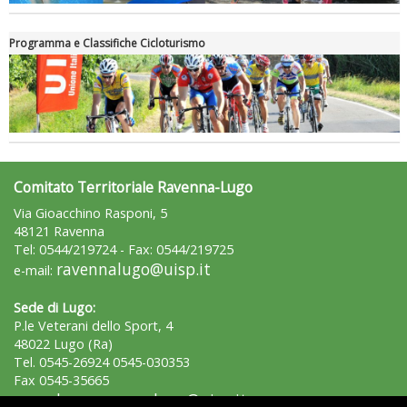
Programma e Classifiche Cicloturismo
Comitato Territoriale Ravenna-Lugo
Via Gioacchino Rasponi, 5
48121 Ravenna
Tel: 0544/219724 - Fax: 0544/219725
ravennalugo@uisp.it
e-mail:
Sede di Lugo:
P.le Veterani dello Sport, 4
48022 Lugo (Ra)
Tel. 0545-26924 0545-030353
Fax 0545-35665
lugo.ravennalugo@uisp.it
e-mail: