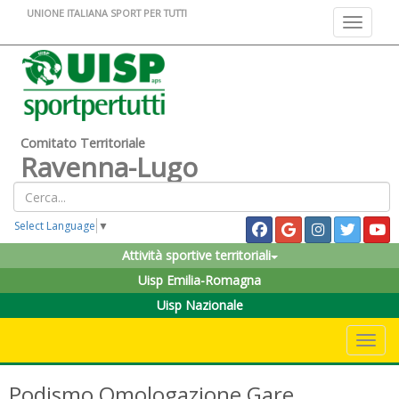
UNIONE ITALIANA SPORT PER TUTTI
Toggle na
Comitato Territoriale
Ravenna-Lugo
Select Language
▼
Attività sportive territoriali
Uisp Emilia-Romagna
Uisp Nazionale
Toggle 
Podismo Omologazione Gare