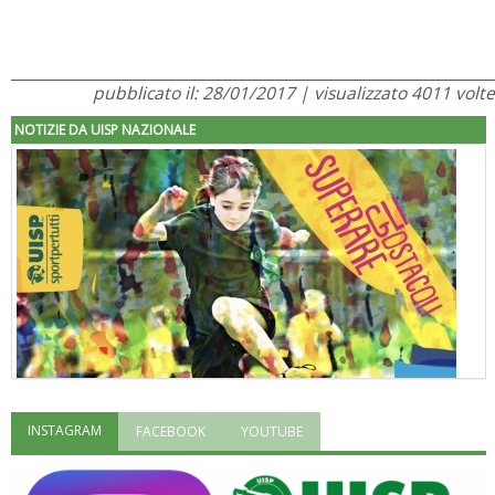
pubblicato il: 28/01/2017 | visualizzato 4011 volte
NOTIZIE DA UISP NAZIONALE
INSTAGRAM
FACEBOOK
YOUTUBE
"Superare gli ostacoli": la relazione di Tiziano Pesce al CN Uisp