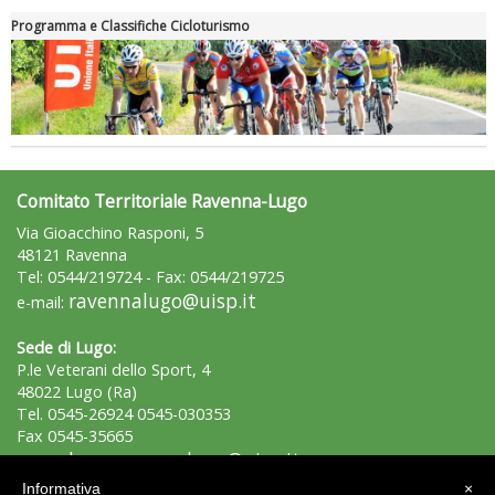
Programma e Classifiche Cicloturismo
Comitato Territoriale Ravenna-Lugo
Via Gioacchino Rasponi, 5
48121 Ravenna
Tel: 0544/219724 - Fax: 0544/219725
ravennalugo@uisp.it
e-mail:
Sede di Lugo:
P.le Veterani dello Sport, 4
48022 Lugo (Ra)
Tel. 0545-26924 0545-030353
Fax 0545-35665
lugo.ravennalugo@uisp.it
e-mail:
Informativa
×