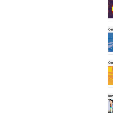
Cen
Cen
Run