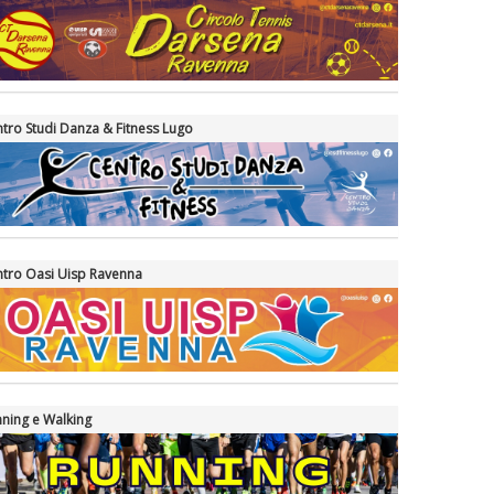
tro Studi Danza & Fitness Lugo
tro Oasi Uisp Ravenna
ning e Walking