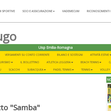
NI SPORTIVE
SOCI E ASSICURAZIONE
VADEMECUM
RICONOSCIMENTI 
ugo
Uisp Emilia-Romagna
VERSAMENTI SU CONTO CORRENTE
BILANCI E SOSTEGNI
ATTIVITÀ ESTIVE
 TURISMO
IL BOLLETTINO
ATLETICA LEGGERA
BEACH TENNIS
C
U
SCACCHI
SUBACQUEA
PADEL TENNIS
TENNIS
VOLLEY
NO
tto "Samba"