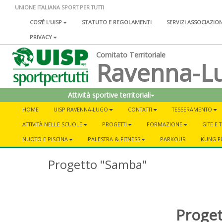
UNIONE ITALIANA SPORT PER TUTTI
COS'È L'UISP
STATUTO E REGOLAMENTI
SERVIZI ASSOCIAZIO
PRIVACY
Comitato Territoriale
Ravenna-L
Attività sportive territoriali
HOME
UISP RAVENNA-LUGO
CONTATTI
TESSERAMENTO
ATTIVITÀ NELLE SCUOLE
PROGETTI
FORMAZIONE
GITE E
NUOTO E PISCINA
PALESTRA & FITNESS
PARKOUR
KUNG F
Progetto "Samba"
Proge