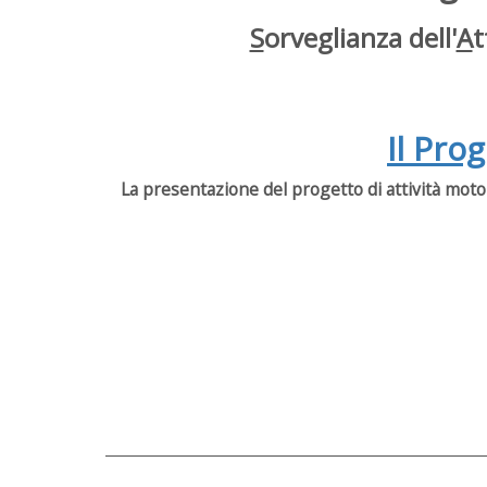
S
orveglianza dell'
A
t
Il Pro
La presentazione del progetto di attività motor