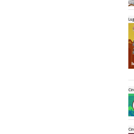
Lug
Cir
Cir