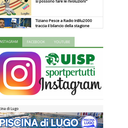
si possono fare le rivoluzioni"
Tiziano Pesce a Radio InBlu2000
traccia il bilancio della stagione
INSTAGRAM
FACEBOOK
YOUTUBE
Ddl Lobby, Uisp: “Il Parlamento
valorizzi le nostre specificità"
La formazione Uisp rallenta ma
prosegue anche in estate
Tiziano Pesce nel Cda di
Fondazione Terzjus: prima riunione
a Roma
cina di Lugo