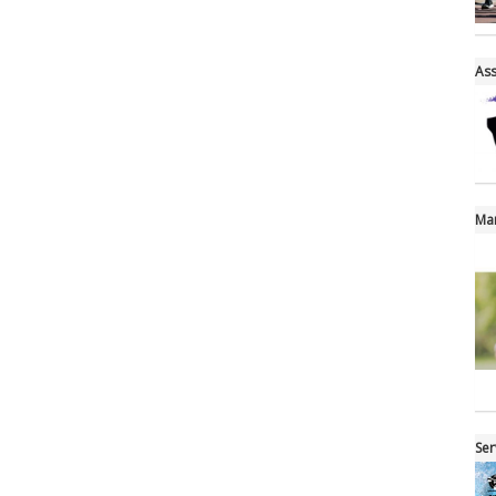
Ass
Mar
Ser