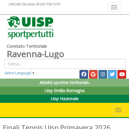
UNIONE ITALIANA SPORT PER TUTTI
Toggle na
Comitato Territoriale
Ravenna-Lugo
Select Language
▼
Attività sportive territoriali
Uisp Emilia-Romagna
Uisp Nazionale
Toggle 
Finali Tennis Uisp Primavera 2026