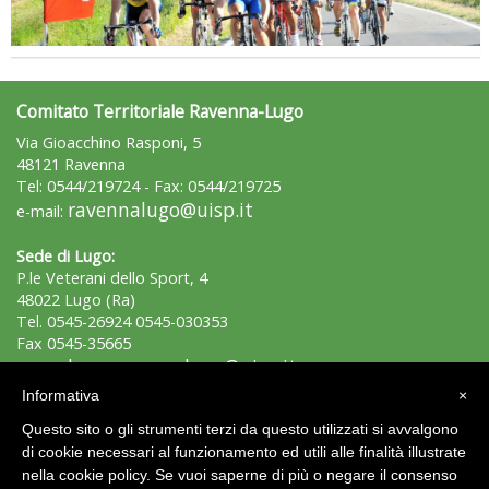
Comitato Territoriale Ravenna-Lugo
Via Gioacchino Rasponi, 5
48121 Ravenna
Tel: 0544/219724 - Fax: 0544/219725
ravennalugo@uisp.it
e-mail:
Sede di Lugo:
P.le Veterani dello Sport, 4
48022 Lugo (Ra)
Tel. 0545-26924 0545-030353
Fax 0545-35665
lugo.ravennalugo@uisp.it
e-mail:
Informativa
×
C.F.: 92009410397
Questo sito o gli strumenti terzi da questo utilizzati si avvalgono
P.Iva: 01213480393
di cookie necessari al funzionamento ed utili alle finalità illustrate
nella cookie policy. Se vuoi saperne di più o negare il consenso