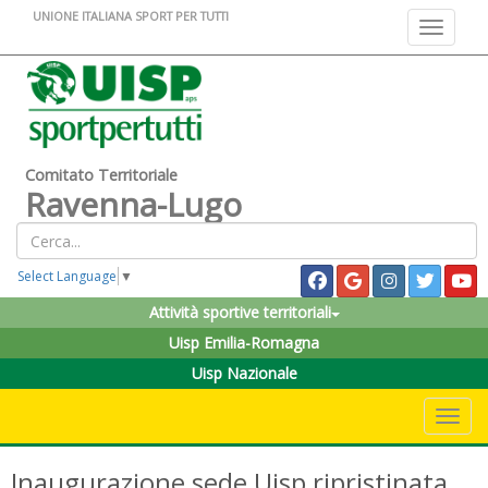
UNIONE ITALIANA SPORT PER TUTTI
Toggle na
Comitato Territoriale
Ravenna-Lugo
Select Language
▼
Attività sportive territoriali
Uisp Emilia-Romagna
Uisp Nazionale
Toggle 
Inaugurazione sede Uisp ripristinata