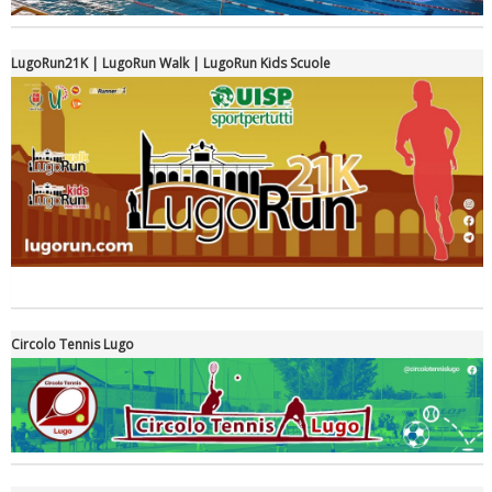
LugoRun21K | LugoRun Walk | LugoRun Kids Scuole
Tiziano Pesce a Radio InBlu2000 traccia il bilancio della stagione
Circolo Tennis Lugo