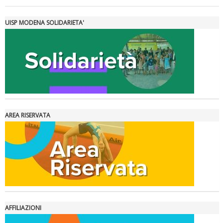
Tiziano Pesce a Radio InBlu2000 traccia il bilancio della stagione
UISP MODENA SOLIDARIETA'
AREA RISERVATA
Ddl Lobby, Uisp: “Il Parlamento valorizzi le nostre specificità"
AFFILIAZIONI