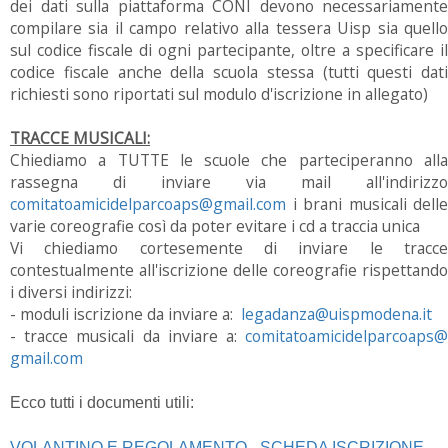
dei dati sulla piattaforma CONI devono necessariamente
compilare sia il campo relativo alla tessera Uisp sia quello
sul codice fiscale di ogni partecipante, oltre a specificare il
codice fiscale anche della scuola stessa (tutti questi dati
richiesti sono riportati sul modulo d'iscrizione in allegato)
TRACCE MUSICALI:
Chiediamo a TUTTE le scuole
che parteciperanno all
rassegna di inviare via mail all'indirizzo
comitatoamicidelparcoaps@
gmail.com
i brani musicali delle
varie coreografie così da poter evitare i cd a traccia unica
Vi chiediamo cortesemente di inviare le tracce
contestualmente all'iscrizione delle coreografie rispettando
i diversi indirizzi:
- moduli iscrizione da inviare a:
legadanza@uispmodena.it
- tracce musicali da inviare a:
comitatoamicidelparcoaps@
gmail.com
Ecco tutti i documenti utili:
VOLANTINO E REGOLAMENTO
-
SCHEDA ISCRIZIONE