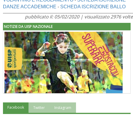
DANZE ACCADEMICHE
-
SCHEDA ISCRIZIONE BALLO
pubblicato il: 05/02/2020 | visualizzato 2976 volte
NOTIZIE DA UISP NAZIONALE
Facebook
Twitter
Instagram
"Superare gli ostacoli": la relazione di Tiziano Pesce al CN Uisp