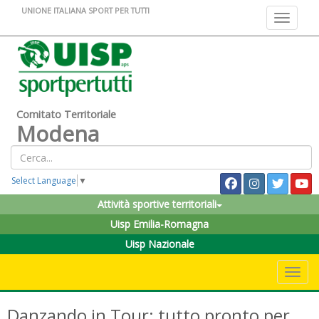
UNIONE ITALIANA SPORT PER TUTTI
Toggle na
Comitato Territoriale
Modena
Select Language
▼
Attività sportive territoriali
Uisp Emilia-Romagna
Uisp Nazionale
Toggle 
Danzando in Tour: tutto pronto per