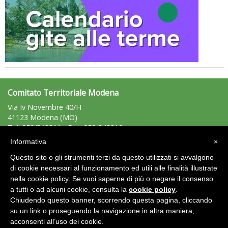
Tiziano Pesce nel Cda di Fondazione Terzjus: prima riunione a
Roma
Comitato Territoriale Modena
Via Iv Novembre 40/H
41123 Modena (MO)
Tel: 059/348811 - Fax: 059/348810
modena@uisp.it
e-mail:
Informativa
×
C.F.: 94014150364
Questo sito o gli strumenti terzi da questo utilizzati si avvalgono
P.Iva: 02231330362
di cookie necessari al funzionamento ed utili alle finalità illustrate
nella cookie policy. Se vuoi saperne di più o negare il consenso
Area Riservata 2.0
a tutti o ad alcuni cookie, consulta la
cookie policy
.
Chiudendo questo banner, scorrendo questa pagina, cliccando
su un link o proseguendo la navigazione in altra maniera,
acconsenti all’uso dei cookie.