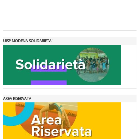
Tiziano Pesce a Radio InBlu2000 traccia il bilancio della stagione
UISP MODENA SOLIDARIETA'
AREA RISERVATA
Ddl Lobby, Uisp: “Il Parlamento valorizzi le nostre specificità"