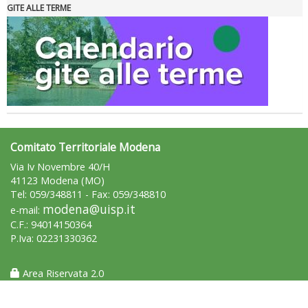
GITE ALLE TERME
Tiziano Pesce nel Cda di Fondazione Terzjus: prima riunione a
Roma
Comitato Territoriale Modena
Via Iv Novembre 40/H
41123 Modena (MO)
Tel: 059/348811 - Fax: 059/348810
modena@uisp.it
e-mail:
C.F.: 94014150364
P.Iva: 02231330362
Area Riservata 2.0