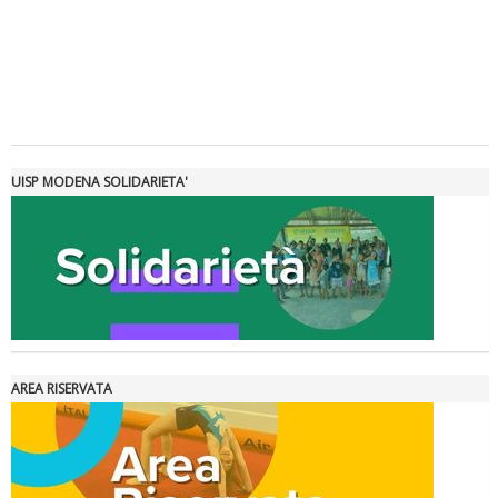
Tiziano Pesce a Radio InBlu2000 traccia il bilancio della stagione
UISP MODENA SOLIDARIETA'
AREA RISERVATA
Ddl Lobby, Uisp: “Il Parlamento valorizzi le nostre specificità"