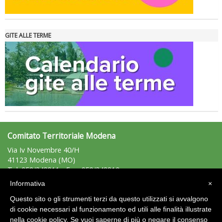
GITE ALLE TERME
Tiziano Pesce nel Cda di Fondazione Terzjus: prima riunione a
Roma
Comitato Territoriale Modena
Via Iv Novembre 40/H
41123 Modena (MO)
Tel: 059/348811 - Fax: 059/348810
modena@uisp.it
e-mail:
Informativa
×
C.F.: 94014150364
Questo sito o gli strumenti terzi da questo utilizzati si avvalgono
P.Iva: 02231330362
di cookie necessari al funzionamento ed utili alle finalità illustrate
nella cookie policy. Se vuoi saperne di più o negare il consenso