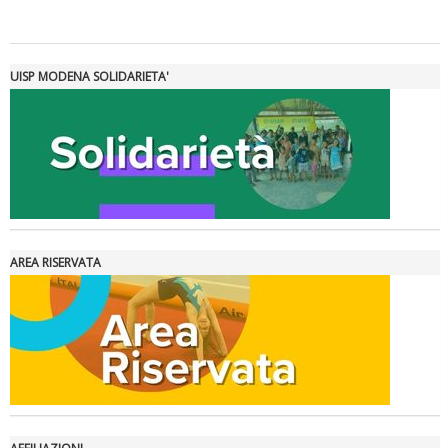
Tiziano Pesce a Radio InBlu2000 traccia il bilancio della stagione
UISP MODENA SOLIDARIETA'
AREA RISERVATA
Ddl Lobby, Uisp: “Il Parlamento valorizzi le nostre specificità"