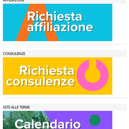
AFFILIAZIONI
La formazione Uisp rallenta ma prosegue anche in estate
CONSULENZE
GITE ALLE TERME
Tiziano Pesce nel Cda di Fondazione Terzjus: prima riunione a