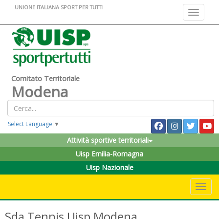
UNIONE ITALIANA SPORT PER TUTTI
Toggle na
Comitato Territoriale
Modena
Select Language
▼
Attività sportive territoriali
Uisp Emilia-Romagna
Uisp Nazionale
Toggle 
Sda Tennis Uisp Modena