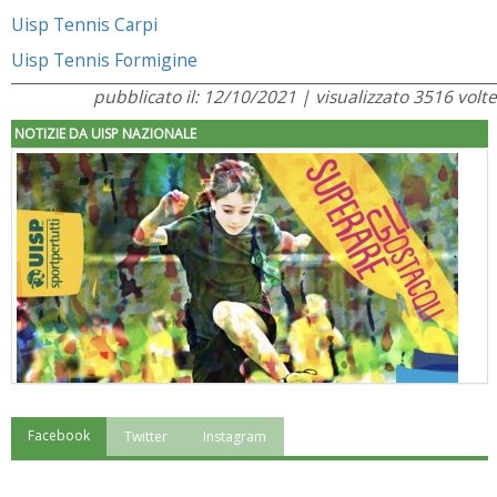
Uisp Tennis Carpi
Uisp Ten
nis Formigine
pubblicato il: 12/10/2021 | visualizzato 3516 volte
NOTIZIE DA UISP NAZIONALE
Facebook
Twitter
Instagram
"Superare gli ostacoli": la relazione di Tiziano Pesce al CN Uisp