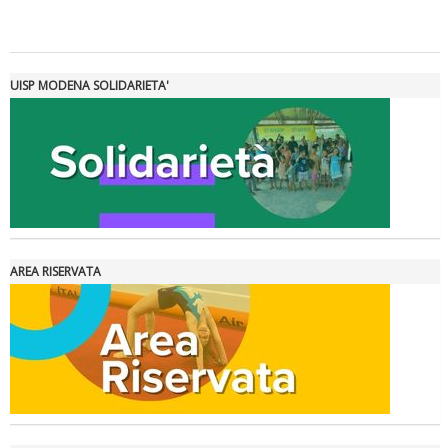
Tiziano Pesce a Radio InBlu2000 traccia il bilancio della stagione
UISP MODENA SOLIDARIETA'
AREA RISERVATA
Ddl Lobby, Uisp: “Il Parlamento valorizzi le nostre specificità"