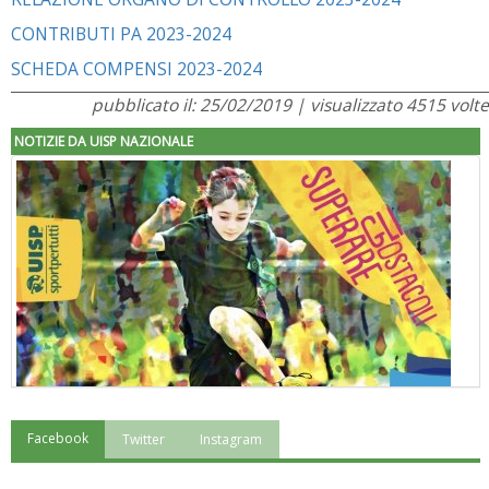
CONTRIBUTI PA 2023-2024
SCHEDA COMPENSI 2023-2024
pubblicato il: 25/02/2019 | visualizzato 4515 volte
NOTIZIE DA UISP NAZIONALE
Facebook
Twitter
Instagram
"Superare gli ostacoli": la relazione di Tiziano Pesce al CN Uisp