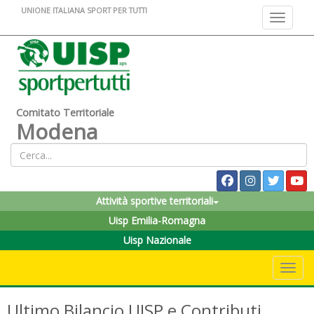
UNIONE ITALIANA SPORT PER TUTTI
Toggle na
Comitato Territoriale
Modena
Attività sportive territoriali
Uisp Emilia-Romagna
Uisp Nazionale
Toggle 
Ultimo Bilancio UISP e Contributi