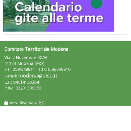
Tiziano Pesce nel Cda di Fondazione Terzjus: prima riunione a
Roma
Comitato Territoriale Modena
Via Iv Novembre 40/H
41123 Modena (MO)
Tel: 059/348811 - Fax: 059/348810
modena@uisp.it
e-mail:
C.F.: 94014150364
P.Iva: 02231330362
Area Riservata 2.0