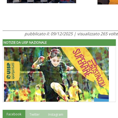
pubblicato il: 09/12/2025 | visualizzato 265 volte
NOTIZIE DA UISP NAZIONALE
Facebook
Twitter
Instagram
"Superare gli ostacoli": la relazione di Tiziano Pesce al CN Uisp