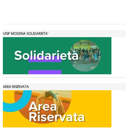
Tiziano Pesce a Radio InBlu2000 traccia il bilancio della stagione
UISP MODENA SOLIDARIETA'
AREA RISERVATA
Ddl Lobby, Uisp: “Il Parlamento valorizzi le nostre specificità"