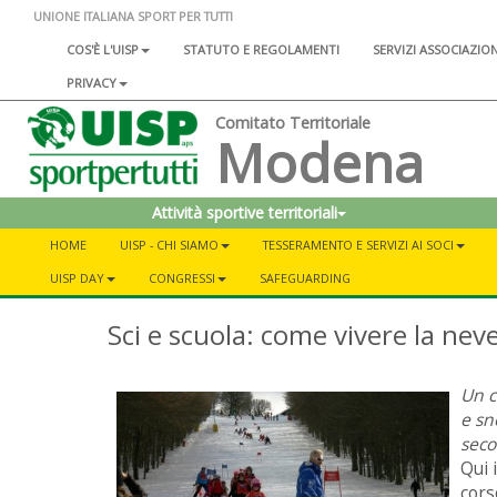
UNIONE ITALIANA SPORT PER TUTTI
COS'È L'UISP
STATUTO E REGOLAMENTI
SERVIZI ASSOCIAZIO
PRIVACY
Comitato Territoriale
Modena
Attività sportive territoriali
HOME
UISP - CHI SIAMO
TESSERAMENTO E SERVIZI AI SOCI
UISP DAY
CONGRESSI
SAFEGUARDING
Sci e scuola: come vivere la nev
Un c
e sn
seco
Qui 
cors