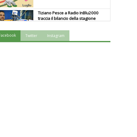
Tiziano Pesce a Radio InBlu2000
traccia il bilancio della stagione
Facebook
Twitter
Instagram
Ddl Lobby, Uisp: “Il Parlamento
valorizzi le nostre specificità"
La formazione Uisp rallenta ma
prosegue anche in estate
Tiziano Pesce nel Cda di
Fondazione Terzjus: prima riunione
a Roma