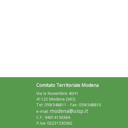
Comitato Territoriale Modena
Via Iv Novembre 40/H
41123 Modena (MO)
Tel: 059/348811 - Fax: 059/348810
modena@uisp.it
e-mail:
C.F.: 94014150364
P.Iva: 02231330362