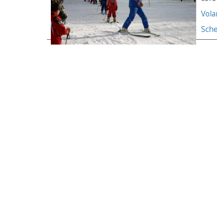
Vola
Sche