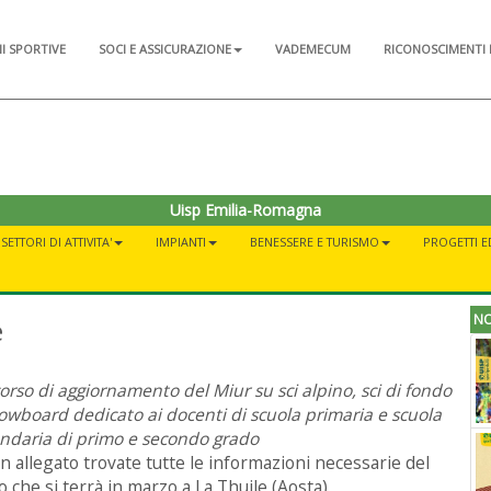
NI SPORTIVE
SOCI E ASSICURAZIONE
VADEMECUM
RICONOSCIMENTI 
Uisp Emilia-Romagna
SETTORI DI ATTIVITA'
IMPIANTI
BENESSERE E TURISMO
PROGETTI E
NO
e
orso di aggiornamento del Miur su sci alpino, sci di fondo
owboard dedicato ai docenti di scuola primaria e scuola
ndaria di primo e secondo grado
in allegato trovate tutte le informazioni necessarie del
o che si terrà in marzo a La Thuile (Aosta).