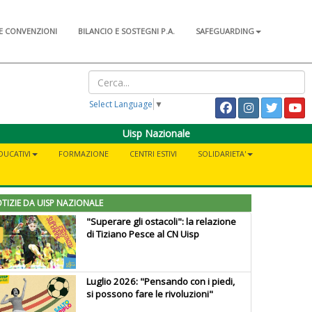
E CONVENZIONI
BILANCIO E SOSTEGNI P.A.
SAFEGUARDING
Select Language
▼
Uisp Nazionale
DUCATIVI
FORMAZIONE
CENTRI ESTIVI
SOLIDARIETA'
TIZIE DA UISP NAZIONALE
"Superare gli ostacoli": la relazione
di Tiziano Pesce al CN Uisp
Luglio 2026: "Pensando con i piedi,
si possono fare le rivoluzioni"