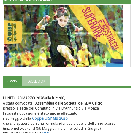
NOTIZIE DA UISP NAZIONALE
AVVISI
FACEBOOK
"Superare gli ostacoli": la relazione di Tiziano Pesce al CN Uisp
________________________________________________________________________
LUNEDI' 30 MARZO 2026 alle h.21:00
,
è stata convocata l'
Assemblea delle Societa' del SDA Calcio
,
presso la sede del Comitato in Via D'Annunzio 7 a Monza.
In questa occasione è stato anche effettuato
il sorteggio della
Coppa UISP MB 2026
,
che si disputerà con una formula identica a quella dell'anno scorso
(inizio nel weekend 8/9 Maggio, finale mercoledì 3 Giugno).