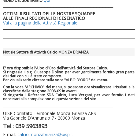
VIDEO DEL SORTEGGIO
QUI
________________________________________________________________________
OTTIMI RISULTATI DELLE NOSTRE SQUADRE
ALLE FINALI REGIONALI DI CESENATICO
Vai alla pagina della Attività Regionale
________________________________________________________________________
Luglio 2026: "Pensando con i piedi, si possono fare le
________________________________________________________________________
________________________________________________________________________
rivoluzioni"
Notizie Settore di Attività Calcio MONZA BRIANZA
________________________________________________________________________
E' ora disponibile l'Albo d'Oro dell'attività del Settore Calcio.
Si ringrazia il sig. Giuseppe Dolino per aver gentilmente fornito gran parte
dei dati con cui è stato composto.
Per visualizzarlo cliccare sulla voce "ALBO D'ORO" del menu.
Con la voce "ARCHIVIO" del menu, si possono ora visualizzare i risultati e le
classifiche dalla stagione 2008-09 in avanti.
Si ringrazia il Referente SDA Calcio, Luca Vergani, per aver fornito i dati
necessari alla compilazione di questa sezione del sito.
________________________________________________________________________
UISP Comitato Territoriale Monza-Brianza APS
Via Gabriele D'Annunzio 7 - 20900 Monza
Tiziano Pesce a Radio InBlu2000 traccia il bilancio della stagione
Tel.: 039 5963893
E-mail:
calcio.monzabrianza@uisp.it