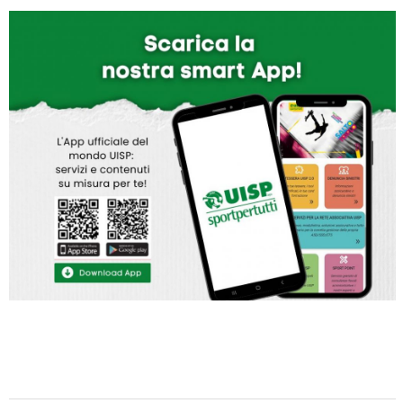
Tiziano Pesce a Radio InBlu2000 traccia il bilancio della stagione
Ddl Lobby, Uisp: “Il Parlamento valorizzi le nostre specificità"