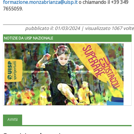
formazione.monzabrianza@uisp.it
o chiamando il +39 349
7655059.
pubblicato il: 01/03/2024 | visualizzato 1067 volte
NOTIZIE DA UISP NAZIONALE
AVVISI
"Superare gli ostacoli": la relazione di Tiziano Pesce al CN Uisp