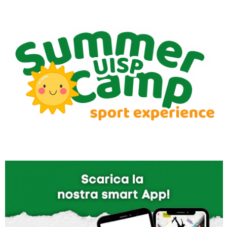
Luglio 2026: "Pensando con i piedi, si possono fare le
rivoluzioni"
Tiziano Pesce a Radio InBlu2000 traccia il bilancio della stagione