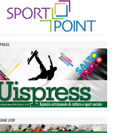
La formazione Uisp rallenta ma
prosegue anche in estate
PRESS
Tiziano Pesce nel Cda di
Fondazione Terzjus: prima riunione
a Roma
GINE UISP