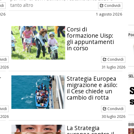
tanto altro
idi
Condividi
026
1 agosto 2026
Corsi di
formazione Uisp:
Po
gli appuntamenti
in corso
vidi
Condividi
 2026
31 luglio 2026
SE
r
Strategia Europea
migrazione e asilo:
il Cese chiede un
cambio di rotta
vidi
Condividi
o 2026
30 luglio 2026
BIB
La Strategia