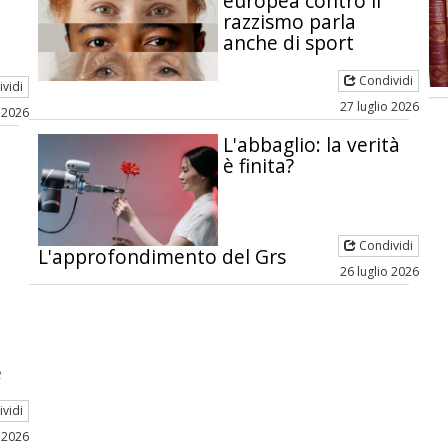
europea contro il
razzismo parla
anche di sport
Condividi
vidi
27 luglio 2026
o 2026
L'abbaglio: la verità
è finita?
Condividi
L'approfondimento del Grs
26 luglio 2026
a
e
vidi
o 2026