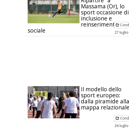
Ripartire” a
Massama (Or), lo
sport occasione di
inclusione e
reinserimento
Condi
sociale
27 lugli
Il modello dello
sport europeo:
dalla piramide all
mappa relazional
Condi
26 lugli