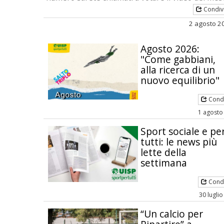
Condiv
2 agosto 2
Agosto 2026:
"Come gabbiani,
alla ricerca di un
nuovo equilibrio"
Condi
1 agosto
Sport sociale e pe
tutti: le news più
lette della
settimana
Condi
30 lugli
“Un calcio per