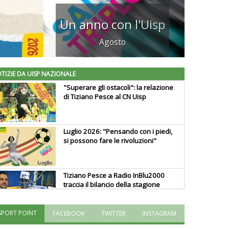
ri estivi Multisport Uisp 2026
Trova il centro più vicino a te
TIZIE DA UISP NAZIONALE
"Superare gli ostacoli": la relazione
di Tiziano Pesce al CN Uisp
Luglio 2026: "Pensando con i piedi,
si possono fare le rivoluzioni"
Tiziano Pesce a Radio InBlu2000
traccia il bilancio della stagione
SPORT POINT
FACEBOOK
TWITTER
INSTAGRAM
Ddl Lobby, Uisp: “Il Parlamento
valorizzi le nostre specificità"