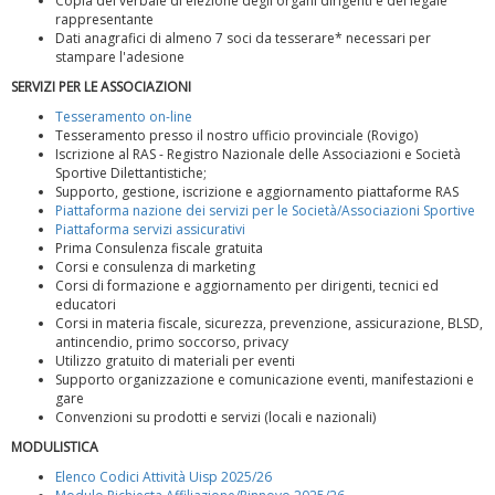
Copia del verbale di elezione degli organi dirigenti e del legale
rappresentante
Dati anagrafici di almeno 7 soci da tesserare* necessari per
stampare l'adesione
SERVIZI PER LE ASSOCIAZIONI
Tesseramento on-line
Tesseramento presso il nostro ufficio provinciale (Rovigo)
Iscrizione al RAS - Registro Nazionale delle Associazioni e Società
Sportive Dilettantistiche;
Supporto, gestione, iscrizione e aggiornamento piattaforme RAS
Piattaforma nazione dei servizi per le Società/Associazioni Sportive
Piattaforma servizi assicurativi
Prima Consulenza fiscale gratuita
Corsi e consulenza di marketing
Corsi di formazione e aggiornamento per dirigenti, tecnici ed
La formazione Uisp rallenta ma prosegue anche in estate
educatori
Corsi in materia fiscale, sicurezza, prevenzione, assicurazione, BLSD,
antincendio, primo soccorso, privacy
Utilizzo gratuito di materiali per eventi
Supporto organizzazione e comunicazione eventi, manifestazioni e
gare
Convenzioni su prodotti e servizi (locali e nazionali)
MODULISTICA
Elenco Codici Attività Uisp 2025/26