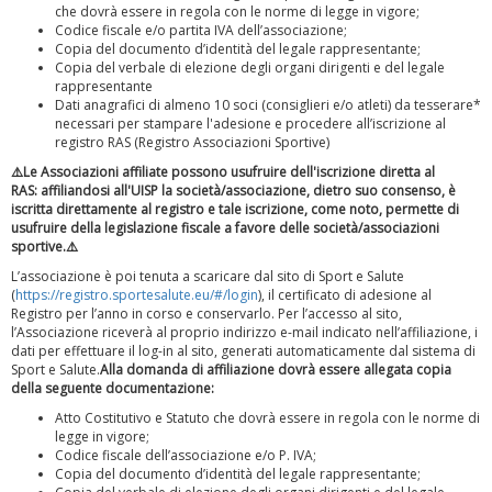
che dovrà essere in regola con le norme di legge in vigore;
Codice fiscale e/o partita IVA dell’associazione;
Copia del documento d’identità del legale rappresentante;
Copia del verbale di elezione degli organi dirigenti e del legale
rappresentante
Dati anagrafici di almeno 10 soci (consiglieri e/o atleti) da tesserare*
necessari per stampare l'adesione e procedere all’iscrizione al
registro RAS (Registro Associazioni Sportive)
⚠️Le Associazioni affiliate possono usufruire dell'iscrizione diretta al
Tiziano Pesce a Radio InBlu2000 traccia il bilancio della stagione
RAS: affiliandosi all'UISP la società/associazione, dietro suo consenso, è
iscritta direttamente al registro e tale iscrizione, come noto, permette di
usufruire della legislazione fiscale a favore delle società/associazioni
sportive.⚠️
L’associazione è poi tenuta a scaricare dal sito di Sport e Salute
(
https://registro.sportesalute.eu/#/login
), il certificato di adesione al
Registro per l’anno in corso e conservarlo. Per l’accesso al sito,
l’Associazione riceverà al proprio indirizzo e-mail indicato nell’affiliazione, i
dati per effettuare il log-in al sito, generati automaticamente dal sistema di
Sport e Salute.
Alla domanda di affiliazione dovrà essere allegata copia
della seguente documentazione:
Atto Costitutivo e Statuto che dovrà essere in regola con le norme di
legge in vigore;
Codice fiscale dell’associazione e/o P. IVA;
Copia del documento d’identità del legale rappresentante;
Ddl Lobby, Uisp: “Il Parlamento valorizzi le nostre specificità"