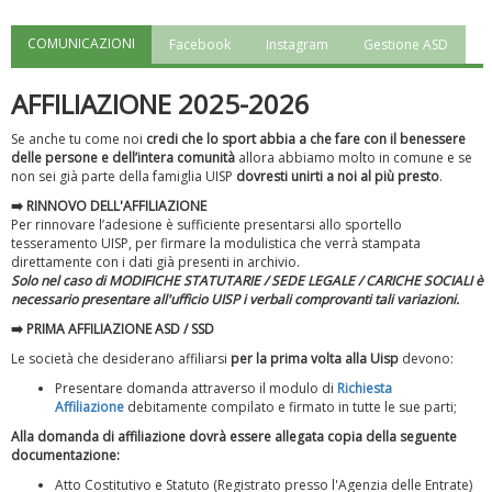
COMUNICAZIONI
Facebook
Instagram
Gestione ASD
"Superare gli ostacoli": la relazione di Tiziano Pesce al CN Uisp
AFFILIAZIONE 2025-2026
Se anche tu come noi
credi che lo sport abbia a che fare con il benessere
delle persone e dell’intera comunità
allora abbiamo molto in comune e se
non sei già parte della famiglia UISP
dovresti unirti a noi al più presto
.
➡️ RINNOVO DELL'AFFILIAZIONE
Per rinnovare l’adesione è sufficiente presentarsi allo sportello
tesseramento UISP, per firmare la modulistica che verrà stampata
direttamente con i dati già presenti in archivio.
Solo nel caso di MODIFICHE STATUTARIE / SEDE LEGALE / CARICHE SOCIALI è
necessario presentare all'ufficio UISP i verbali comprovanti tali variazioni.
➡️
PRIMA AFFILIAZIONE ASD / SSD
Luglio 2026: "Pensando con i piedi, si possono fare le
Le società che desiderano affiliarsi
per la prima volta alla Uisp
devono:
rivoluzioni"
Presentare domanda attraverso il modulo di
Richiesta
Affiliazione
debitamente compilato e firmato in tutte le sue parti;
Alla domanda di affiliazione dovrà essere allegata copia della seguente
documentazione:
Atto Costitutivo e Statuto (Registrato presso l'Agenzia delle Entrate)