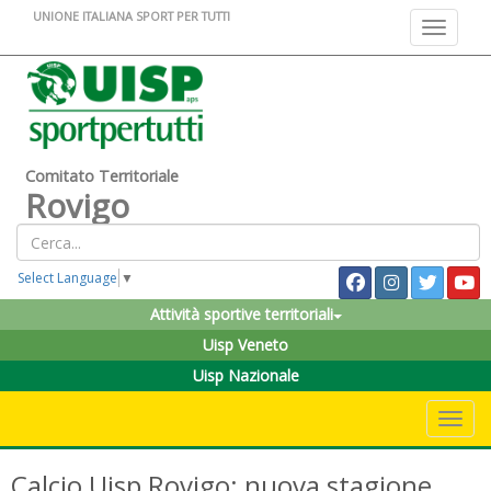
UNIONE ITALIANA SPORT PER TUTTI
Toggle na
Comitato Territoriale
Rovigo
Select Language
▼
Attività sportive territoriali
Uisp Veneto
Uisp Nazionale
Toggle 
Calcio Uisp Rovigo: nuova stagione