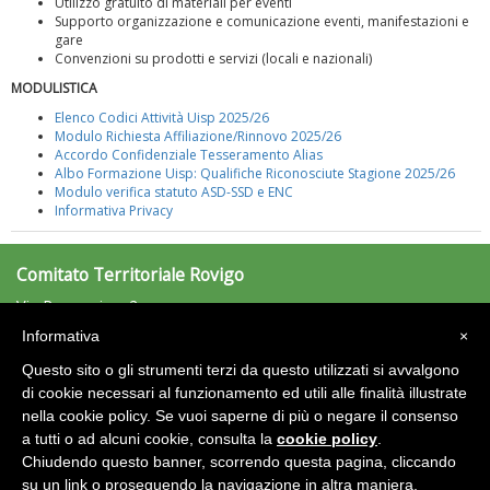
Utilizzo gratuito di materiali per eventi
Supporto organizzazione e comunicazione eventi, manifestazioni e
gare
Convenzioni su prodotti e servizi (locali e nazionali)
MODULISTICA
Elenco Codici Attività Uisp 2025/26
Modulo Richiesta Affiliazione/Rinnovo 2025/26
Accordo Confidenziale Tesseramento Alias
Albo Formazione Uisp: Qualifiche Riconosciute Stagione 2025/26
Modulo verifica statuto ASD-SSD e ENC
Informativa Privacy
Tiziano Pesce nel Cda di Fondazione Terzjus: prima riunione a
Roma
Comitato Territoriale Rovigo
Via Ramazzina, 2
45100 Rovigo (RO)
Informativa
×
Tel: 0425/417788 - Fax: 0425/417788
Questo sito o gli strumenti terzi da questo utilizzati si avvalgono
rovigo@uisp.it
e-mail:
di cookie necessari al funzionamento ed utili alle finalità illustrate
nella cookie policy. Se vuoi saperne di più o negare il consenso
Area Riservata 2.0
a tutti o ad alcuni cookie, consulta la
cookie policy
.
Chiudendo questo banner, scorrendo questa pagina, cliccando
su un link o proseguendo la navigazione in altra maniera,