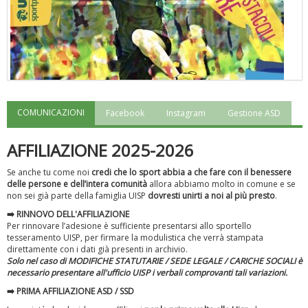
COMUNICAZIONI
Facebook
Instagram
Gestione ASD
"Superare gli ostacoli": la relazione di Tiziano Pesce al CN Uisp
AFFILIAZIONE 2025-2026
Se anche tu come noi
credi che lo sport abbia a che fare con il benessere
delle persone e dell’intera comunità
allora abbiamo molto in comune e se
non sei già parte della famiglia UISP
dovresti unirti a noi al più presto
.
➡️ RINNOVO DELL'AFFILIAZIONE
Per rinnovare l’adesione è sufficiente presentarsi allo sportello
tesseramento UISP, per firmare la modulistica che verrà stampata
direttamente con i dati già presenti in archivio.
Solo nel caso di MODIFICHE STATUTARIE / SEDE LEGALE / CARICHE SOCIALI è
necessario presentare all'ufficio UISP i verbali comprovanti tali variazioni.
➡️
PRIMA AFFILIAZIONE ASD / SSD
Luglio 2026: "Pensando con i piedi, si possono fare le