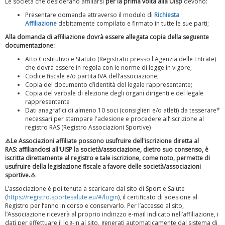
Le società che desiderano affiliarsi
per la prima volta alla Uisp
devono:
rivoluzioni"
Presentare domanda attraverso il modulo di
Richiesta
Affiliazione
debitamente compilato e firmato in tutte le sue parti;
Alla domanda di affiliazione dovrà essere allegata copia della seguente
documentazione:
Atto Costitutivo e Statuto (Registrato presso l'Agenzia delle Entrate)
che dovrà essere in regola con le norme di legge in vigore;
Codice fiscale e/o partita IVA dell’associazione;
Copia del documento d’identità del legale rappresentante;
Copia del verbale di elezione degli organi dirigenti e del legale
rappresentante
Dati anagrafici di almeno 10 soci (consiglieri e/o atleti) da tesserare*
necessari per stampare l'adesione e procedere all’iscrizione al
registro RAS (Registro Associazioni Sportive)
⚠️Le Associazioni affiliate possono usufruire dell'iscrizione diretta al
Tiziano Pesce a Radio InBlu2000 traccia il bilancio della stagione
RAS: affiliandosi all'UISP la società/associazione, dietro suo consenso, è
iscritta direttamente al registro e tale iscrizione, come noto, permette di
usufruire della legislazione fiscale a favore delle società/associazioni
sportive.⚠️
L’associazione è poi tenuta a scaricare dal sito di Sport e Salute
(
https://registro.sportesalute.eu/#/login
), il certificato di adesione al
Registro per l’anno in corso e conservarlo. Per l’accesso al sito,
l’Associazione riceverà al proprio indirizzo e-mail indicato nell’affiliazione, i
dati per effettuare il log-in al sito, generati automaticamente dal sistema di