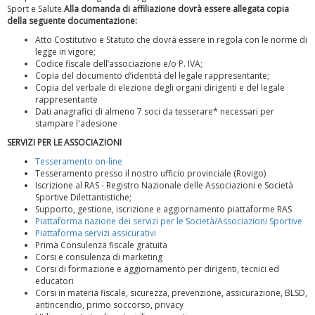
Sport e Salute.
Alla domanda di affiliazione dovrà essere allegata copia
della seguente documentazione:
Atto Costitutivo e Statuto che dovrà essere in regola con le norme di
legge in vigore;
Codice fiscale dell’associazione e/o P. IVA;
Copia del documento d’identità del legale rappresentante;
Ddl Lobby, Uisp: “Il Parlamento valorizzi le nostre specificità"
Copia del verbale di elezione degli organi dirigenti e del legale
rappresentante
Dati anagrafici di almeno 7 soci da tesserare* necessari per
stampare l'adesione
SERVIZI PER LE ASSOCIAZIONI
Tesseramento on-line
Tesseramento presso il nostro ufficio provinciale (Rovigo)
Iscrizione al RAS - Registro Nazionale delle Associazioni e Società
Sportive Dilettantistiche;
Supporto, gestione, iscrizione e aggiornamento piattaforme RAS
Piattaforma nazione dei servizi per le Società/Associazioni Sportive
Piattaforma servizi assicurativi
Prima Consulenza fiscale gratuita
Corsi e consulenza di marketing
Corsi di formazione e aggiornamento per dirigenti, tecnici ed
La formazione Uisp rallenta ma prosegue anche in estate
educatori
Corsi in materia fiscale, sicurezza, prevenzione, assicurazione, BLSD,
antincendio, primo soccorso, privacy