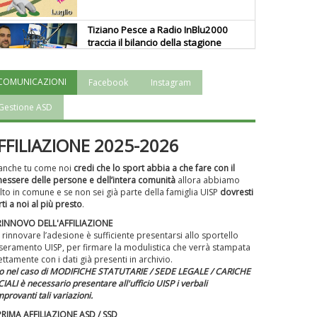
Tiziano Pesce a Radio InBlu2000
traccia il bilancio della stagione
COMUNICAZIONI
Facebook
Instagram
Ddl Lobby, Uisp: “Il Parlamento
valorizzi le nostre specificità"
Gestione ASD
FFILIAZIONE 2025-2026
La formazione Uisp rallenta ma
prosegue anche in estate
anche tu come noi
credi che lo sport abbia a che fare con il
essere delle persone e dell’intera comunità
allora abbiamo
to in comune e se non sei già parte della famiglia UISP
dovresti
rti a noi al più presto
.
Tiziano Pesce nel Cda di
 RINNOVO DELL'AFFILIAZIONE
Fondazione Terzjus: prima riunione
 rinnovare l’adesione è sufficiente presentarsi allo sportello
a Roma
seramento UISP, per firmare la modulistica che verrà stampata
ettamente con i dati già presenti in archivio.
o nel caso di MODIFICHE STATUTARIE / SEDE LEGALE / CARICHE
IALI è necessario presentare all'ufficio UISP i verbali
provanti tali variazioni.
PRIMA AFFILIAZIONE ASD / SSD