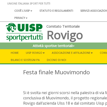
UNIONE ITALIANA SPORT PER TUTTI
COS'È L'UISP
STATUTO E REGOLAMENTI
SERVIZI ASSOCIAZIO
PRIVACY
Comitato Territoriale
Rovigo
Attività sportive territoriali
HOME
UISP ROVIGO
ASSOCIAZIONE E AFFILIAZIONE
CONV
BILANCI E SOSTEGNI PA
DICONO DI NOI
Festa finale Muovimondo
Si è svolta nei giorni scorsi nella palestra di via
conclusiva di Muovimondo, il progetto regionale 
Rovigo dall'azienda Ulss 18 e dal comitato Uisp pr