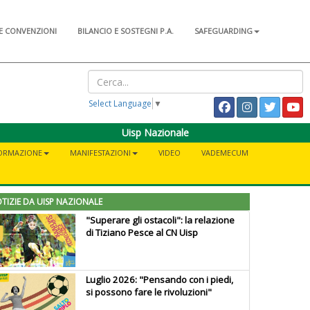
E CONVENZIONI
BILANCIO E SOSTEGNI P.A.
SAFEGUARDING
Select Language
▼
Uisp Nazionale
ORMAZIONE
MANIFESTAZIONI
VIDEO
VADEMECUM
TIZIE DA UISP NAZIONALE
"Superare gli ostacoli": la relazione
di Tiziano Pesce al CN Uisp
Luglio 2026: "Pensando con i piedi,
si possono fare le rivoluzioni"