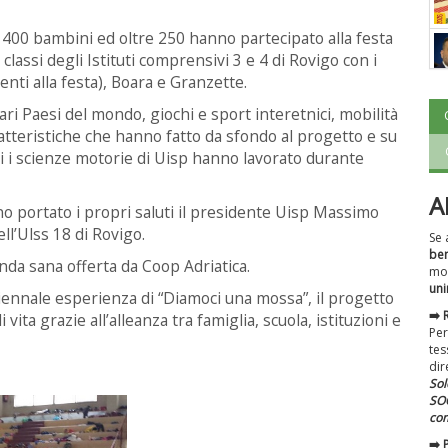
 400 bambini ed oltre 250 hanno partecipato alla festa
lassi degli Istituti comprensivi 3 e 4 di Rovigo con i
enti alla festa), Boara e Granzette.
ri Paesi del mondo, giochi e sport interetnici, mobilità
aratteristiche che hanno fatto da sfondo al progetto e su
ati i scienze motorie di Uisp hanno lavorato durante
A
 portato i propri saluti il presidente Uisp Massimo
ll’Ulss 18 di Rovigo.
Se 
ben
nda sana offerta da Coop Adriatica.
mol
uni
riennale esperienza di “Diamoci una mossa”, il progetto
➡️
 vita grazie all’alleanza tra famiglia, scuola, istituzioni e
Per
tes
dir
Sol
SOC
com
➡️