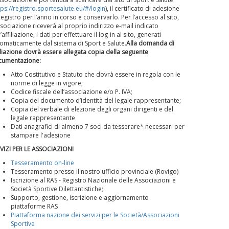
tps://registro.sportesalute.eu/#/login
), il certificato di adesione
Registro per l’anno in corso e conservarlo. Per l’accesso al sito,
ssociazione riceverà al proprio indirizzo e-mail indicato
l’affiliazione, i dati per effettuare il log-in al sito, generati
omaticamente dal sistema di Sport e Salute.
Alla domanda di
iliazione dovrà essere allegata copia della seguente
cumentazione:
Atto Costitutivo e Statuto che dovrà essere in regola con le
norme di legge in vigore;
Codice fiscale dell’associazione e/o P. IVA;
Copia del documento d’identità del legale rappresentante;
Copia del verbale di elezione degli organi dirigenti e del
legale rappresentante
Dati anagrafici di almeno 7 soci da tesserare* necessari per
stampare l'adesione
VIZI PER LE ASSOCIAZIONI
Tesseramento on-line
Tesseramento presso il nostro ufficio provinciale (Rovigo)
Iscrizione al RAS - Registro Nazionale delle Associazioni e
Società Sportive Dilettantistiche;
Supporto, gestione, iscrizione e aggiornamento
piattaforme RAS
Piattaforma nazione dei servizi per le Società/Associazioni
Sportive