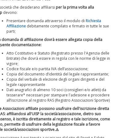
società che desiderano affiliarsi
per la prima volta alla
sp
devono:
Presentare domanda attraverso il modulo di
Richiesta
Affiliazione
debitamente compilato e firmato in tutte le sue
parti;
a domanda di affiliazione dovrà essere allegata copia della
guente documentazione:
Atto Costitutivo e Statuto (Registrato presso l'Agenzia delle
Entrate) che dovrà essere in regola con le norme di legge in
vigore;
Codice fiscale e/o partita IVA dell’associazione;
Copia del documento d’identità del legale rappresentante;
Copia del verbale di elezione degli organi dirigenti e del
legale rappresentante
Dati anagrafici di almeno 10 soci (consiglieri e/o atleti) da
tesserare* necessari per stampare l'adesione e procedere
all’iscrizione al registro RAS (Registro Associazioni Sportive)
e Associazioni affiliate possono usufruire dell'iscrizione diretta
RAS: affiliandosi all'UISP la società/associazione, dietro suo
senso, è iscritta direttamente al registro e tale iscrizione, come
o, permette di usufruire della legislazione fiscale a favore
le società/associazioni sportive.⚠️
ssociazione è poi tenuta a scaricare dal sito di Sport e Salute