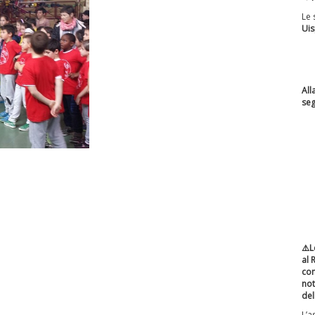
Le 
Ui
All
se
⚠️L
al 
con
not
del
L’a