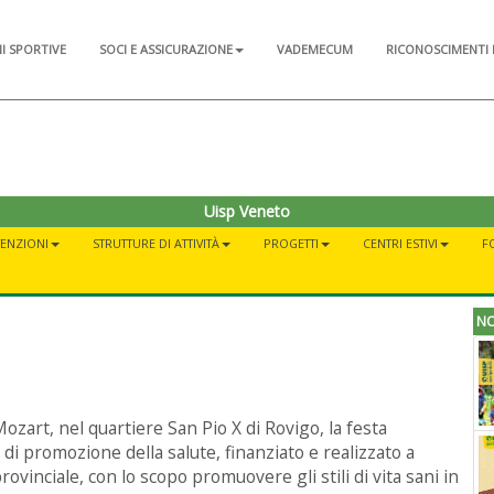
NI SPORTIVE
SOCI E ASSICURAZIONE
VADEMECUM
RICONOSCIMENTI 
Uisp Veneto
ENZIONI
STRUTTURE DI ATTIVITÀ
PROGETTI
CENTRI ESTIVI
F
NO
 Mozart, nel quartiere San Pio X di Rovigo, la festa
di promozione della salute, finanziato e realizzato a
ovinciale, con lo scopo promuovere gli stili di vita sani in