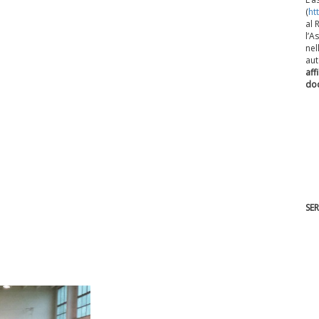
(
ht
al 
l’A
nel
aut
aff
do
SER