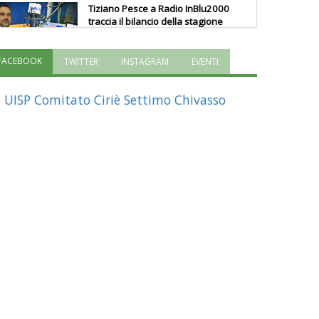
Tiziano Pesce a Radio InBlu2000
traccia il bilancio della stagione
FACEBOOK
TWITTER
INSTAGRAM
EVENTI
Ddl Lobby, Uisp: “Il Parlamento
valorizzi le nostre specificità"
UISP Comitato Ciriè Settimo Chivasso
La formazione Uisp rallenta ma
prosegue anche in estate
Tiziano Pesce nel Cda di
Fondazione Terzjus: prima riunione
a Roma