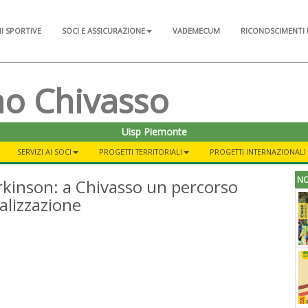
NI SPORTIVE
SOCI E ASSICURAZIONE
VADEMECUM
RICONOSCIMENTI 
mo Chivasso
Uisp Piemonte
SERVIZI AI SOCI
PROGETTI TERRITORIALI
PROGETTI INTERNAZIONALI
NO
Parkinson: a Chivasso un percorso
ializzazione