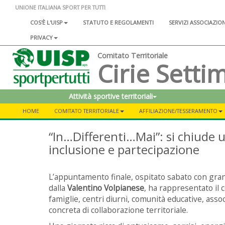
UNIONE ITALIANA SPORT PER TUTTI
COS'È L'UISP
STATUTO E REGOLAMENTI
SERVIZI ASSOCIAZIO
PRIVACY
Comitato Territoriale
Cirie Setti
Attività sportive territoriali
HOME
COMITATO TERRITORIALE
AFFILIAZIONE/TESSERAMENTO
“In…Differenti…Mai”: si chiude u
inclusione e partecipazione
L’appuntamento finale, ospitato sabato con gran
dalla
Valentino Volpianese
, ha rappresentato il 
famiglie, centri diurni, comunità educative, ass
concreta di collaborazione territoriale.