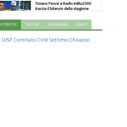
Tiziano Pesce a Radio InBlu2000
traccia il bilancio della stagione
FACEBOOK
TWITTER
INSTAGRAM
EVENTI
Ddl Lobby, Uisp: “Il Parlamento
valorizzi le nostre specificità"
UISP Comitato Ciriè Settimo Chivasso
La formazione Uisp rallenta ma
prosegue anche in estate
Tiziano Pesce nel Cda di
Fondazione Terzjus: prima riunione
a Roma