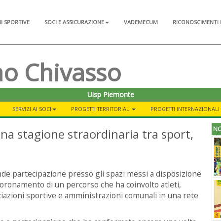
NI SPORTIVE
SOCI E ASSICURAZIONE
VADEMECUM
RICONOSCIMENTI 
mo Chivasso
Uisp Piemonte
SERVIZI AI SOCI
PROGETTI TERRITORIALI
PROGETTI INTERNAZIONALI
NO
na stagione straordinaria tra sport,
de partecipazione presso gli spazi messi a disposizione
coronamento di un percorso che ha coinvolto atleti,
ociazioni sportive e amministrazioni comunali in una rete