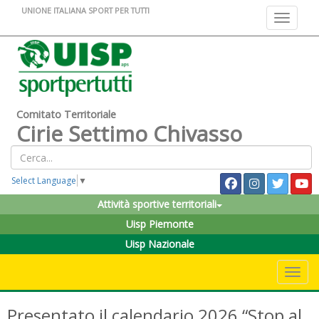
UNIONE ITALIANA SPORT PER TUTTI
Toggle na
Comitato Territoriale
Cirie Settimo Chivasso
Select Language
▼
Attività sportive territoriali
Uisp Piemonte
Uisp Nazionale
Toggle 
Presentato il calendario 2026 “Stop al