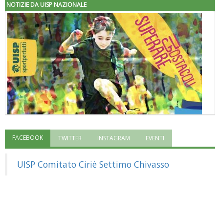
NOTIZIE DA UISP NAZIONALE
FACEBOOK
TWITTER
INSTAGRAM
EVENTI
"Superare gli ostacoli": la relazione di Tiziano Pesce al CN Uisp
UISP Comitato Ciriè Settimo Chivasso