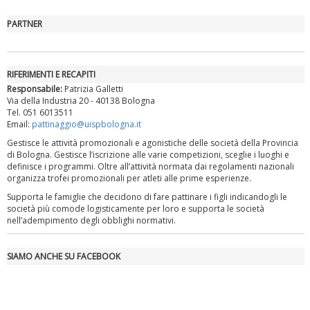
PARTNER
"Superare gli ostacoli": la relazione di Tiziano Pesce al CN Uisp
RIFERIMENTI E RECAPITI
Responsabile:
Patrizia Galletti
Via della Industria 20 - 40138 Bologna
Tel. 051 6013511
Email:
pattinaggio@uispbologna.it
Gestisce le attività promozionali e agonistiche delle società della Provincia
di Bologna. Gestisce l’iscrizione alle varie competizioni, sceglie i luoghi e
definisce i programmi. Oltre all’attività normata dai regolamenti nazionali
organizza trofei promozionali per atleti alle prime esperienze.
Supporta le famiglie che decidono di fare pattinare i figli indicandogli le
società più comode logisticamente per loro e supporta le società
Luglio 2026: "Pensando con i piedi, si possono fare le
nell’adempimento degli obblighi normativi.
rivoluzioni"
SIAMO ANCHE SU FACEBOOK