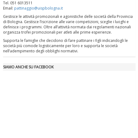
Tel. 051 6013511
Email:
pattinaggio@uispbologna.it
Gestisce le attività promozionali e agonistiche delle società della Provincia
di Bologna. Gestisce l’iscrizione alle varie competizioni, sceglie i luoghi e
definisce i programmi. Oltre all’attività normata dai regolamenti nazionali
organizza trofei promozionali per atleti alle prime esperienze.
Supporta le famiglie che decidono di fare pattinare i figli indicandogli le
società più comode logisticamente per loro e supporta le società
Luglio 2026: "Pensando con i piedi, si possono fare le
nell’adempimento degli obblighi normativi.
rivoluzioni"
SIAMO ANCHE SU FACEBOOK