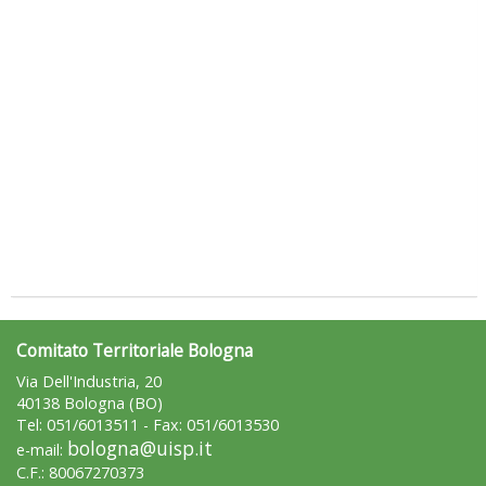
Ddl Lobby, Uisp: “Il Parlamento valorizzi le nostre specificità"
Comitato Territoriale Bologna
Via Dell'Industria, 20
40138 Bologna (BO)
Tel: 051/6013511 - Fax: 051/6013530
bologna@uisp.it
e-mail:
C.F.: 80067270373