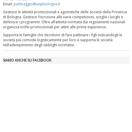
Email:
pattinaggio@uispbologna.it
Gestisce le attività promozionali e agonistiche delle società della Provincia
di Bologna. Gestisce l’iscrizione alle varie competizioni, sceglie i luoghi e
definisce i programmi. Oltre all’attività normata dai regolamenti nazionali
organizza trofei promozionali per atleti alle prime esperienze.
Supporta le famiglie che decidono di fare pattinare i figli indicandogli le
società più comode logisticamente per loro e supporta le società
Luglio 2026: "Pensando con i piedi, si possono fare le
nell’adempimento degli obblighi normativi.
rivoluzioni"
SIAMO ANCHE SU FACEBOOK
Tiziano Pesce a Radio InBlu2000 traccia il bilancio della stagione