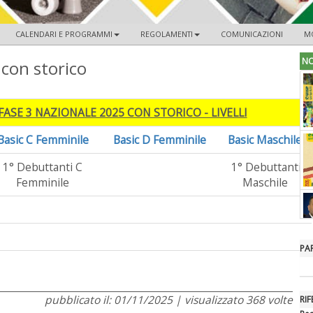
CALENDARI E PROGRAMMI
REGOLAMENTI
COMUNICAZIONI
M
NO
i con storico
FASE 3 NAZIONALE 2025 CON STORICO - LIVELLI
Basic C Femminile
Basic D Femminile
Basic Maschile
1° Debuttanti C
1° Debuttanti
Femminile
Maschile
PA
pubblicato il: 01/11/2025 | visualizzato 368 volte
RIF