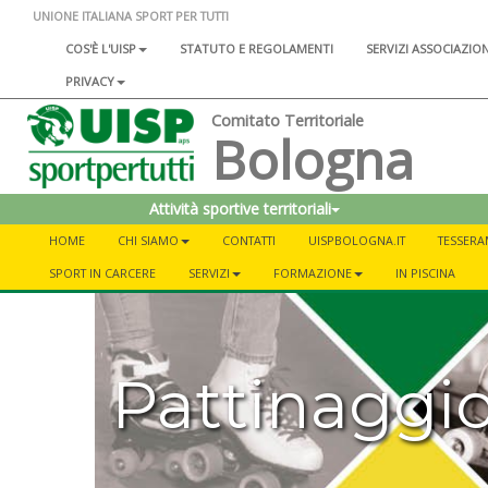
UNIONE ITALIANA SPORT PER TUTTI
COS'È L'UISP
STATUTO E REGOLAMENTI
SERVIZI ASSOCIAZIO
PRIVACY
Comitato Territoriale
Bologna
Attività sportive territoriali
HOME
CHI SIAMO
CONTATTI
UISPBOLOGNA.IT
TESSER
SPORT IN CARCERE
SERVIZI
FORMAZIONE
IN PISCINA
Pattinaggi