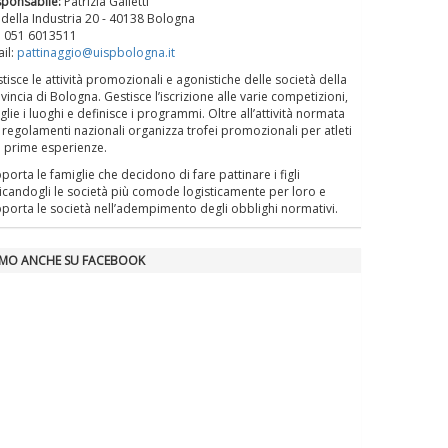
sponsabile:
Patrizia Galletti
La formazione Uisp rallenta ma
 della Industria 20 - 40138 Bologna
prosegue anche in estate
. 051 6013511
il:
pattinaggio@uispbologna.it
tisce le attività promozionali e agonistiche delle società della
Tiziano Pesce nel Cda di
vincia di Bologna. Gestisce l’iscrizione alle varie competizioni,
Fondazione Terzjus: prima riunione
glie i luoghi e definisce i programmi. Oltre all’attività normata
 regolamenti nazionali organizza trofei promozionali per atleti
a Roma
e prime esperienze.
porta le famiglie che decidono di fare pattinare i figli
icandogli le società più comode logisticamente per loro e
porta le società nell’adempimento degli obblighi normativi.
AMO ANCHE SU FACEBOOK