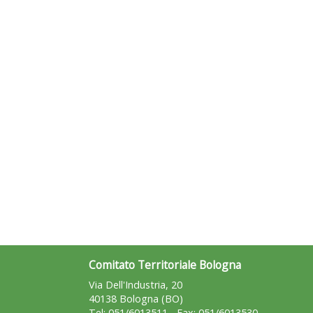
Comitato Territoriale Bologna
Via Dell'Industria, 20
40138 Bologna (BO)
Tel: 051/6013511 - Fax: 051/6013530