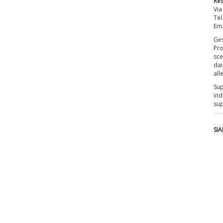
Re
Via
Tel
Ema
Ges
Pro
sce
dai
all
Sup
ind
sup
SI