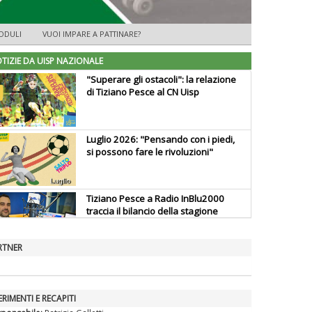
ODULI
VUOI IMPARE A PATTINARE?
TIZIE DA UISP NAZIONALE
"Superare gli ostacoli": la relazione
di Tiziano Pesce al CN Uisp
Luglio 2026: "Pensando con i piedi,
si possono fare le rivoluzioni"
Tiziano Pesce a Radio InBlu2000
traccia il bilancio della stagione
RTNER
Ddl Lobby, Uisp: “Il Parlamento
valorizzi le nostre specificità"
ERIMENTI E RECAPITI