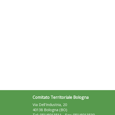
Comitato Territoriale Bologna
Via Dell'Industria, 20
40138 Bologna (BO)
Tel: 051/6013511 - Fax: 051/6013530