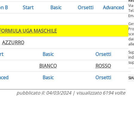
Re
Via
on B
Start
Basic
Orsetti
Advanced
Tel
Ema
Ges
Pro
 FORMULA UGA MASCHILE
sce
dai
AZZURRO
all
Sup
rt
Basic
Orsetti
ind
sup
BIANCO
ROSSO
nced
Basic
Orsetti
SI
pubblicato il: 04/03/2024 | visualizzato 6194 volte