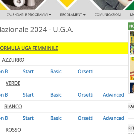
CALENDARI E PROGRAMMI
REGOLAMENTI
COMUNICAZIONI
M
NO
azionale 2024 - U.G.A.
 FORMULA UGA FEMMINILE
AZZURRO
on B
Start
Basic
Orsetti
VERDE
on B
Start
Basic
Orsetti
Advanced
BIANCO
PA
on B
Start
Basic
Orsetti
Advanced
RIF
ROSSO