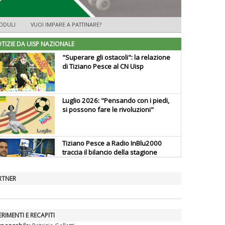
ODULI
VUOI IMPARE A PATTINARE?
TIZIE DA UISP NAZIONALE
"Superare gli ostacoli": la relazione
di Tiziano Pesce al CN Uisp
Luglio 2026: "Pensando con i piedi,
si possono fare le rivoluzioni"
Tiziano Pesce a Radio InBlu2000
traccia il bilancio della stagione
RTNER
Ddl Lobby, Uisp: “Il Parlamento
valorizzi le nostre specificità"
ERIMENTI E RECAPITI