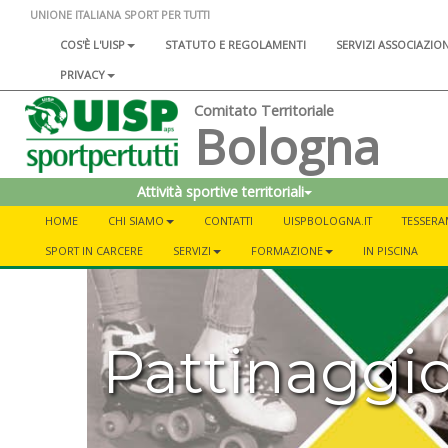
UNIONE ITALIANA SPORT PER TUTTI
COS'È L'UISP
STATUTO E REGOLAMENTI
SERVIZI ASSOCIAZIO
PRIVACY
Comitato Territoriale
Bologna
Attività sportive territoriali
HOME
CHI SIAMO
CONTATTI
UISPBOLOGNA.IT
TESSER
SPORT IN CARCERE
SERVIZI
FORMAZIONE
IN PISCINA
Pattinaggi