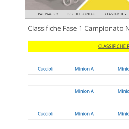
PATTINAGGIO
ISCRITTI E SORTEGGI
CLASSIFICHE
Classifiche Fase 1 Campionato N
CLASSIFICHE
Cuccioli
Minion A
Mini
Minion A
Mini
Cuccioli
Minion A
Mini