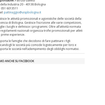
sponsabile:
Patrizia Galletti
La formazione Uisp rallenta ma
 della Industria 20 - 40138 Bologna
prosegue anche in estate
. 051 6013511
il:
pattinaggio@uispbologna.it
tisce le attività promozionali e agonistiche delle società della
Tiziano Pesce nel Cda di
vincia di Bologna. Gestisce l’iscrizione alle varie competizioni,
Fondazione Terzjus: prima riunione
glie i luoghi e definisce i programmi. Oltre all’attività normata
 regolamenti nazionali organizza trofei promozionali per atleti
a Roma
e prime esperienze.
porta le famiglie che decidono di fare pattinare i figli
icandogli le società più comode logisticamente per loro e
porta le società nell’adempimento degli obblighi normativi.
AMO ANCHE SU FACEBOOK