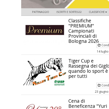
PATTINAGGIO
ISCRITTI E SORTEGGI
CLASSIFICHE
Classifiche
"PREMIUM"
Campionati
Provinciali di
Bologna 2026
Condi
14 lugli
Tiger Cup e
Rassegna dei Gigli
quando lo sport è
per tutti
Condi
23 giugno
Cena di
Beneficenza "Yuri