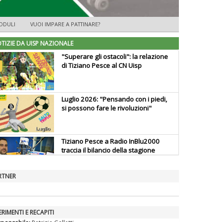
ODULI
VUOI IMPARE A PATTINARE?
TIZIE DA UISP NAZIONALE
"Superare gli ostacoli": la relazione
di Tiziano Pesce al CN Uisp
Luglio 2026: "Pensando con i piedi,
si possono fare le rivoluzioni"
Tiziano Pesce a Radio InBlu2000
traccia il bilancio della stagione
RTNER
Ddl Lobby, Uisp: “Il Parlamento
valorizzi le nostre specificità"
ERIMENTI E RECAPITI