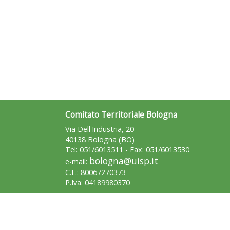
Comitato Territoriale Bologna
Via Dell'Industria, 20
40138 Bologna (BO)
Tel: 051/6013511 - Fax: 051/6013530
bologna@uisp.it
e-mail:
C.F.: 80067270373
P.Iva: 04189980370