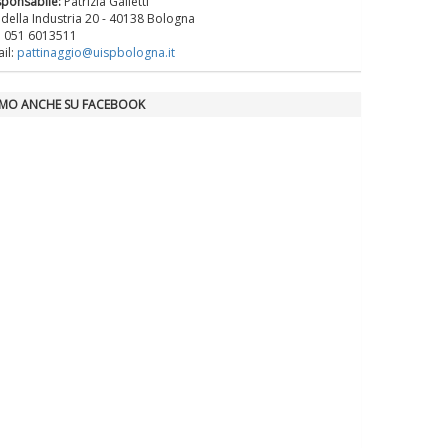
sponsabile:
Patrizia Galletti
La formazione Uisp rallenta ma
 della Industria 20 - 40138 Bologna
prosegue anche in estate
. 051 6013511
il:
pattinaggio@uispbologna.it
Tiziano Pesce nel Cda di
AMO ANCHE SU FACEBOOK
Fondazione Terzjus: prima riunione
a Roma