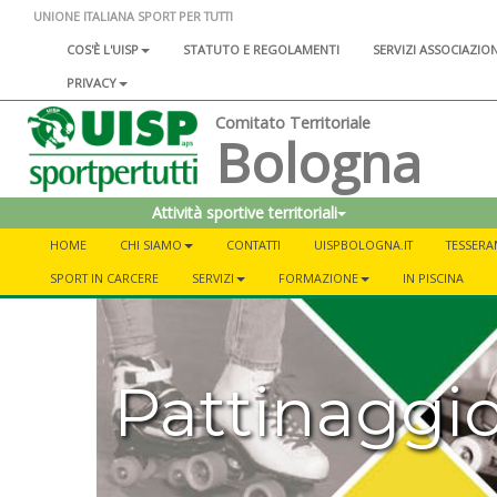
UNIONE ITALIANA SPORT PER TUTTI
COS'È L'UISP
STATUTO E REGOLAMENTI
SERVIZI ASSOCIAZIO
PRIVACY
Comitato Territoriale
Bologna
Attività sportive territoriali
HOME
CHI SIAMO
CONTATTI
UISPBOLOGNA.IT
TESSER
SPORT IN CARCERE
SERVIZI
FORMAZIONE
IN PISCINA
Pattinaggi