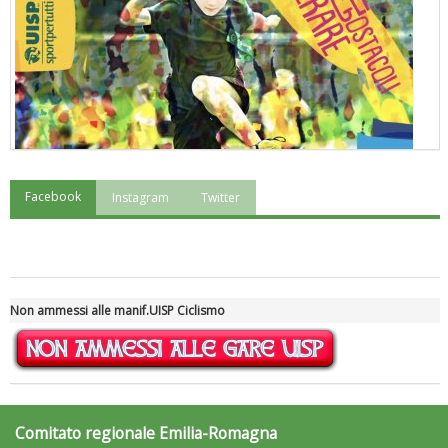
Facebook
Instagram
Twitter
"Superare gli ostacoli": la relazione di Tiziano Pesce al CN Uisp
Non ammessi alle manif.UISP Ciclismo
Comitato regionale Emilia-Romagna