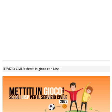
Tiziano Pesce a Radio InBlu2000 traccia il bilancio della stagione
SERVIZIO CIVILE: Mettiti in gioco con Uisp!