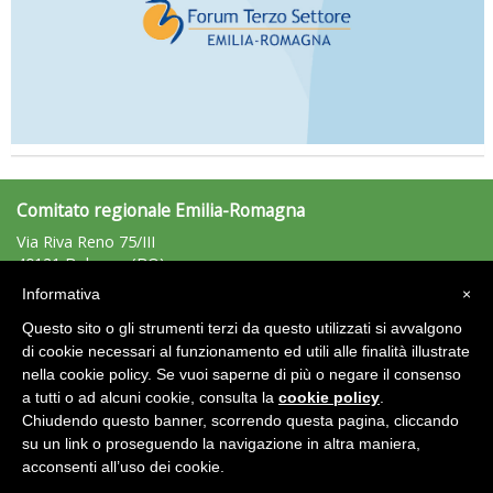
Comitato regionale Emilia-Romagna
Via Riva Reno 75/III
40121 Bologna (BO)
Tel: 051/225881 - Fax: 051/225203
Informativa
×
emiliaromagna@uisp.it
e-mail:
Questo sito o gli strumenti terzi da questo utilizzati si avvalgono
C.F.: 92011680375
di cookie necessari al funzionamento ed utili alle finalità illustrate
nella cookie policy. Se vuoi saperne di più o negare il consenso
Area Riservata 2.0
a tutti o ad alcuni cookie, consulta la
cookie policy
.
Chiudendo questo banner, scorrendo questa pagina, cliccando
su un link o proseguendo la navigazione in altra maniera,
acconsenti all’uso dei cookie.