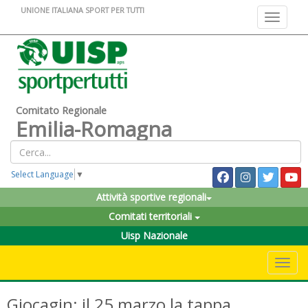
UNIONE ITALIANA SPORT PER TUTTI
Toggle na
Comitato Regionale
Emilia-Romagna
Select Language
▼
Attività sportive regionali
Comitati territoriali
Uisp Nazionale
Toggle 
Giocagin: il 25 marzo la tappa