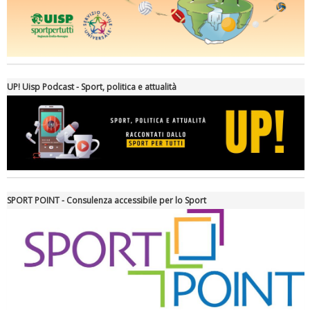
Ddl Lobby, Uisp: “Il Parlamento valorizzi le nostre specificità"
UP! Uisp Podcast - Sport, politica e attualità
SPORT POINT - Consulenza accessibile per lo Sport
La formazione Uisp rallenta ma prosegue anche in estate