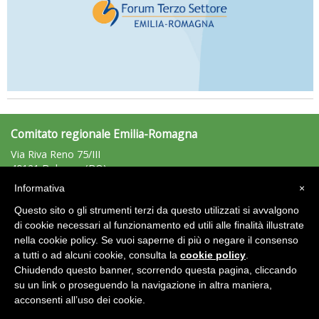
Comitato regionale Emilia-Romagna
Via Riva Reno 75/III
40121 Bologna (BO)
Tel: 051/225881 - Fax: 051/225203
Informativa
×
emiliaromagna@uisp.it
e-mail:
Questo sito o gli strumenti terzi da questo utilizzati si avvalgono
C.F.: 92011680375
di cookie necessari al funzionamento ed utili alle finalità illustrate
nella cookie policy. Se vuoi saperne di più o negare il consenso
Area Riservata 2.0
a tutti o ad alcuni cookie, consulta la
cookie policy
.
Chiudendo questo banner, scorrendo questa pagina, cliccando
su un link o proseguendo la navigazione in altra maniera,
acconsenti all’uso dei cookie.