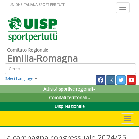
UNIONE ITALIANA SPORT PER TUTTI
Toggle na
Comitato Regionale
Emilia-Romagna
Select Language
▼
Attività sportive regionali
Comitati territoriali
Uisp Nazionale
Toggle 
La campagna congressuale 2024/25