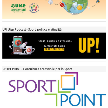
Ddl Lobby, Uisp: “Il Parlamento valorizzi le nostre specificità"
UP! Uisp Podcast - Sport, politica e attualità
SPORT POINT - Consulenza accessibile per lo Sport
La formazione Uisp rallenta ma prosegue anche in estate