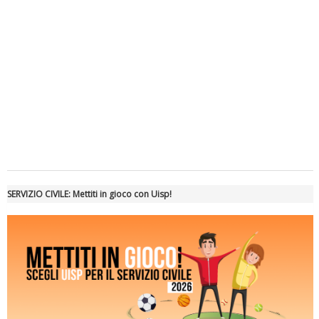
Tiziano Pesce a Radio InBlu2000 traccia il bilancio della stagione
SERVIZIO CIVILE: Mettiti in gioco con Uisp!