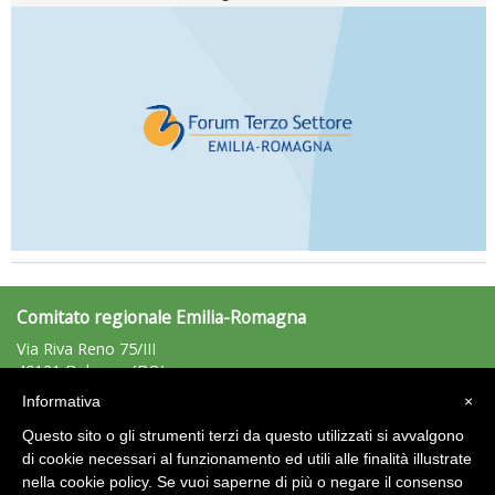
Comitato regionale Emilia-Romagna
Via Riva Reno 75/III
40121 Bologna (BO)
Tel: 051/225881 - Fax: 051/225203
Informativa
×
emiliaromagna@uisp.it
e-mail:
Questo sito o gli strumenti terzi da questo utilizzati si avvalgono
C.F.: 92011680375
di cookie necessari al funzionamento ed utili alle finalità illustrate
nella cookie policy. Se vuoi saperne di più o negare il consenso