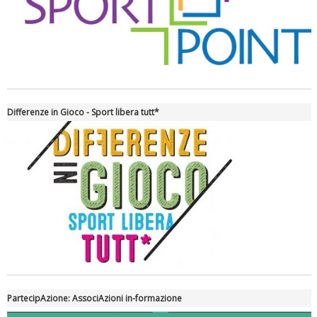
La formazione Uisp rallenta ma prosegue anche in estate
Differenze in Gioco - Sport libera tutt*
Tiziano Pesce nel Cda di Fondazione Terzjus: prima riunione a
Roma
PartecipAzione: AssociAzioni in-formazione