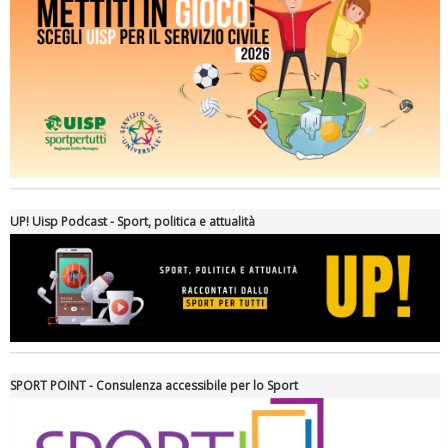
Ddl Lobby, Uisp: “Il Parlamento valorizzi le nostre specificità"
UP! Uisp Podcast - Sport, politica e attualità
SPORT POINT - Consulenza accessibile per lo Sport