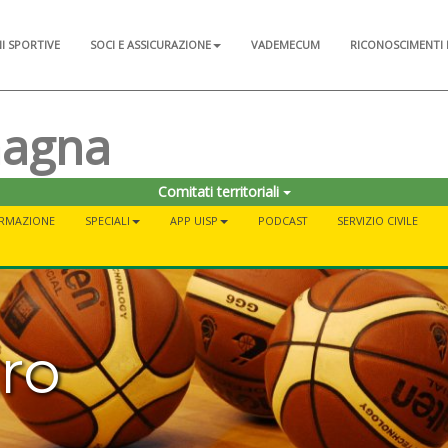
NI SPORTIVE
SOCI E ASSICURAZIONE
VADEMECUM
RICONOSCIMENTI 
magna
Comitati territoriali
RMAZIONE
SPECIALI
APP UISP
PODCAST
SERVIZIO CIVILE
ro