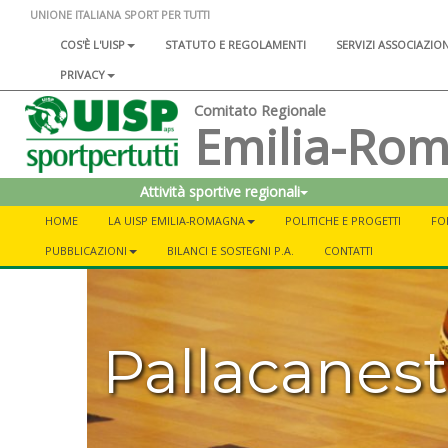
UNIONE ITALIANA SPORT PER TUTTI
COS'È L'UISP
STATUTO E REGOLAMENTI
SERVIZI ASSOCIAZIO
PRIVACY
Comitato Regionale
Emilia-Ro
Attività sportive regionali
HOME
LA UISP EMILIA-ROMAGNA
POLITICHE E PROGETTI
FO
PUBBLICAZIONI
BILANCI E SOSTEGNI P.A.
CONTATTI
Pallacanest