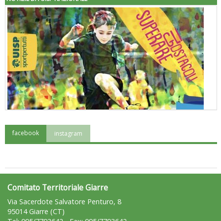
facebook
instagram
"Superare gli ostacoli": la relazione di Tiziano Pesce al CN Uisp
Comitato Territoriale Giarre
Via Sacerdote Salvatore Penturo, 8
95014 Giarre (CT)