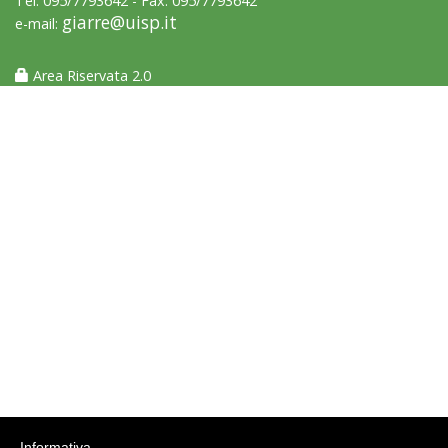
Tel: 095/7793642 - Fax: 095/7793642
giarre@uisp.it
e-mail:
Area Riservata 2.0
Luglio 2026: "Pensando con i piedi, si possono fare le
rivoluzioni"
Tiziano Pesce a Radio InBlu2000 traccia il bilancio della stagione
Informativa