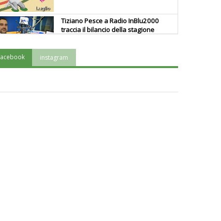
Tiziano Pesce a Radio InBlu2000
traccia il bilancio della stagione
facebook
instagram
Ddl Lobby, Uisp: “Il Parlamento
valorizzi le nostre specificità"
La formazione Uisp rallenta ma
prosegue anche in estate
Tiziano Pesce nel Cda di
Fondazione Terzjus: prima riunione
a Roma