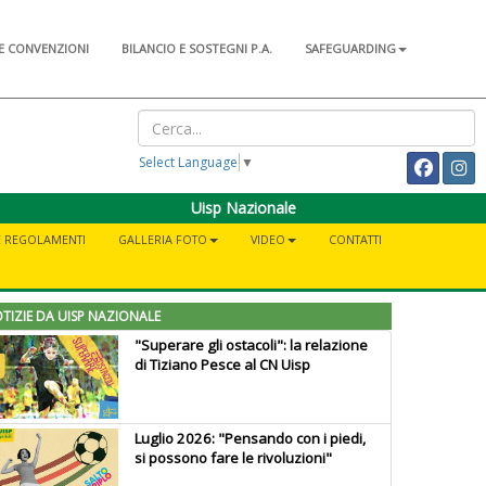
E CONVENZIONI
BILANCIO E SOSTEGNI P.A.
SAFEGUARDING
Select Language
▼
Uisp Nazionale
E REGOLAMENTI
GALLERIA FOTO
VIDEO
CONTATTI
TIZIE DA UISP NAZIONALE
"Superare gli ostacoli": la relazione
di Tiziano Pesce al CN Uisp
Luglio 2026: "Pensando con i piedi,
si possono fare le rivoluzioni"