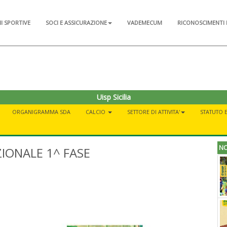
NI SPORTIVE
SOCI E ASSICURAZIONE
VADEMECUM
RICONOSCIMENTI 
Uisp Sicilia
ORGANIGRAMMA SDA
CALCIO
SETTORE DI ATTIVITA'
STATUTO 
NO
IONALE 1^ FASE