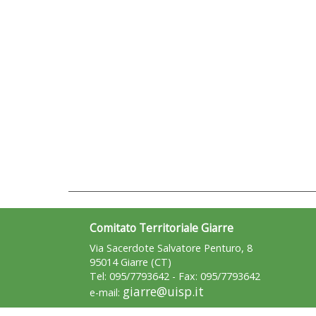
Comitato Territoriale Giarre
Via Sacerdote Salvatore Penturo, 8
95014 Giarre (CT)
Tel: 095/7793642 - Fax: 095/7793642
giarre@uisp.it
e-mail: