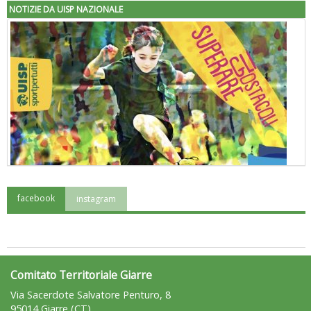
NOTIZIE DA UISP NAZIONALE
facebook
instagram
"Superare gli ostacoli": la relazione di Tiziano Pesce al CN Uisp
Comitato Territoriale Giarre
Via Sacerdote Salvatore Penturo, 8
95014 Giarre (CT)