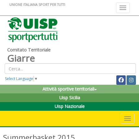
UNIONE ITALIANA SPORT PER TUTTI
Toggle na
Comitato Territoriale
Giarre
Select Language
▼
Attività sportive territoriali
Uisp Sicilia
Uisp Nazionale
Toggle 
Summerbasket 2015