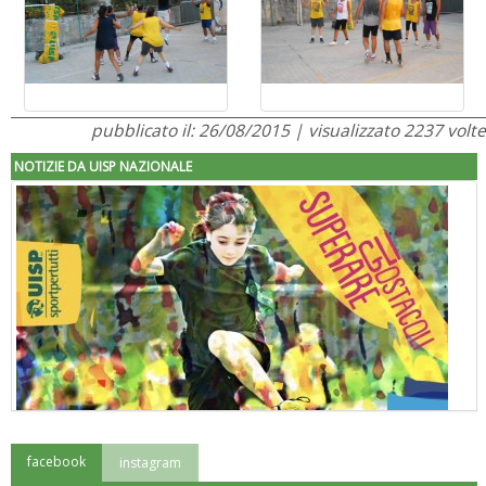
pubblicato il: 26/08/2015 | visualizzato 2237 volte
NOTIZIE DA UISP NAZIONALE
facebook
instagram
"Superare gli ostacoli": la relazione di Tiziano Pesce al CN Uisp